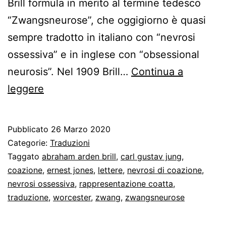
Brill formula in merito al termine tedesco
“Zwangsneurose”, che oggigiorno è quasi
sempre tradotto in italiano con “nevrosi
ossessiva” e in inglese con “obsessional
neurosis”. Nel 1909 Brill…
Continua a
Freud
leggere
si
traduce
Pubblicato
26 Marzo 2020
in
Categorie:
Traduzioni
inglese
Taggato
abraham arden brill
,
carl gustav jung
,
coazione
,
ernest jones
,
lettere
,
nevrosi di coazione
,
nevrosi ossessiva
,
rappresentazione coatta
,
traduzione
,
worcester
,
zwang
,
zwangsneurose