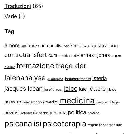
Traduzioni
(65)
Varie
(1)
Tag
amore
carl gustav jung
autoanalisi
analisi laica
berlin 2013
controtransfert
ernest jones
cura
denkkollectiv
eugen
formazione
frage der
bleuler
laienanalyse
isteria
innamoramento
guarigione
laico
jacques lacan
lettere
laie
libido
josef breuer
medicina
maestro
medici
max eitingon
metapsicologia
politica
nevrosi
persona
padre
ortodossia
profano
psicanalisi
psicoterapia
regola fondamentale