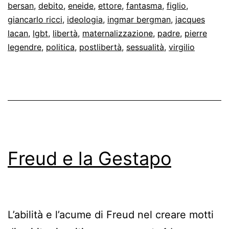
bersan
,
debito
,
eneide
,
ettore
,
fantasma
,
figlio
,
giancarlo ricci
,
ideologia
,
ingmar bergman
,
jacques
lacan
,
lgbt
,
libertà
,
maternalizzazione
,
padre
,
pierre
legendre
,
politica
,
postlibertà
,
sessualità
,
virgilio
Freud e la Gestapo
L’abilità e l’acume di Freud nel creare motti