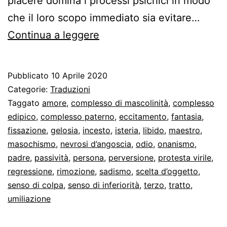
piacere domina i processi psichici in modo
che il loro scopo immediato sia evitare…
Sigmund
Continua a leggere
Freud
–
Pubblicato
10 Aprile 2020
Il
Categorie:
Traduzioni
problema
Taggato
amore
,
complesso di mascolinità
,
complesso
edipico
,
complesso paterno
,
eccitamento
,
fantasia
,
economico
fissazione
,
gelosia
,
incesto
,
isteria
,
libido
,
maestro
,
del
masochismo
,
nevrosi d’angoscia
,
odio
,
onanismo
,
masochismo
padre
,
passività
,
persona
,
perversione
,
protesta virile
,
regressione
,
rimozione
,
sadismo
,
scelta d’oggetto
,
senso di colpa
,
senso di inferiorità
,
terzo
,
tratto
,
umiliazione