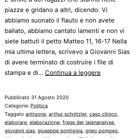
piazze e gridano a altri, dicendo: Vi
abbiamo suonato il flauto e non avete
ballato, abbiamo cantato lamenti e non vi
siete battuti il petto Matteo 11, 16-17 Nella
mia ultima lettera, scrivevo a Giovanni Sias
di avere terminato di costruire i file di
La
stampa e di…
Continua a leggere
consegna
di
Pubblicato
31 Agosto 2020
Giovanni
Categorie:
Politica
Sias
Taggato
antigone
,
arthur schnitzler
,
caso clinico
,
elaborare
,
elaborazione
,
frage der laienanalyse
,
giovanni sias
,
giuseppe pontiggia
,
gneo pompeo
,