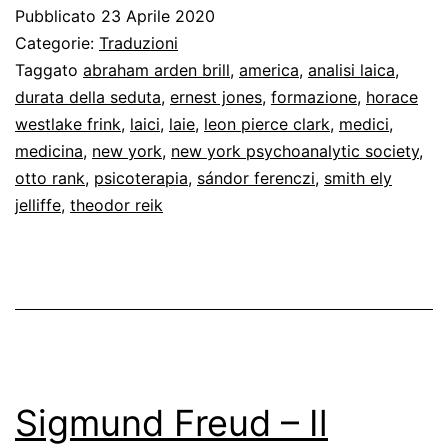
e
Pubblicato
23 Aprile 2020
l’analisi
Categorie:
Traduzioni
laica
Taggato
abraham arden brill
,
america
,
analisi laica
,
durata della seduta
,
ernest jones
,
formazione
,
horace
in
westlake frink
,
laici
,
laie
,
leon pierce clark
,
medici
,
America
medicina
,
new york
,
new york psychoanalytic society
,
otto rank
,
psicoterapia
,
sándor ferenczi
,
smith ely
jelliffe
,
theodor reik
Sigmund Freud – Il