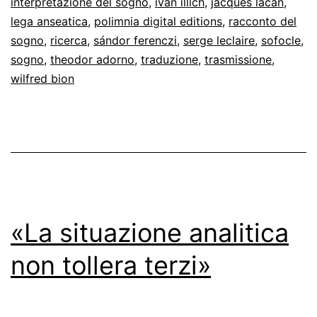
interpretazione del sogno
,
ivan illich
,
jacques lacan
,
lega anseatica
,
polimnia digital editions
,
racconto del
sogno
,
ricerca
,
sándor ferenczi
,
serge leclaire
,
sofocle
,
sogno
,
theodor adorno
,
traduzione
,
trasmissione
,
wilfred bion
«La situazione analitica
non tollera terzi»