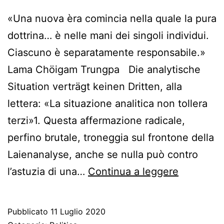
«Una nuova èra comincia nella quale la pura
dottrina… è nelle mani dei singoli individui.
Ciascuno è separatamente responsabile.»
Lama Chöigam Trungpa Die analytische
Situation verträgt keinen Dritten, alla
lettera: «La situazione analitica non tollera
terzi»1. Questa affermazione radicale,
perfino brutale, troneggia sul frontone della
Laienanalyse, anche se nulla può contro
«La
l’astuzia di una…
Continua a leggere
situazion
analitica
Pubblicato
11 Luglio 2020
non