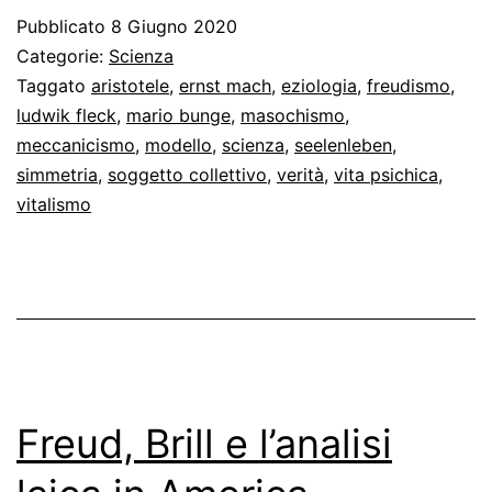
di
Pubblicato
8 Giugno 2020
Fre
Categorie:
Scienza
Taggato
aristotele
,
ernst mach
,
eziologia
,
freudismo
,
ludwik fleck
,
mario bunge
,
masochismo
,
meccanicismo
,
modello
,
scienza
,
seelenleben
,
simmetria
,
soggetto collettivo
,
verità
,
vita psichica
,
vitalismo
Freud, Brill e l’analisi