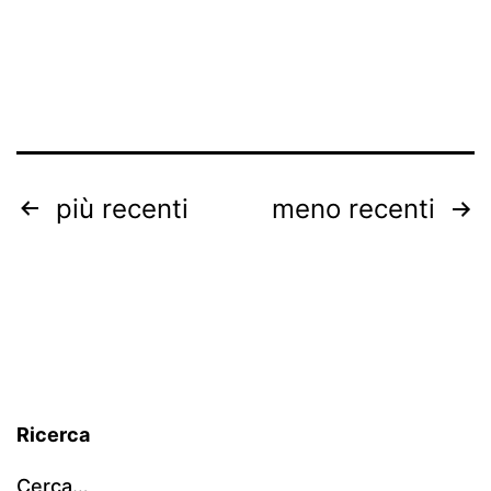
Paginazione
più recenti
meno recenti
degli
articoli
Ricerca
Cerca…