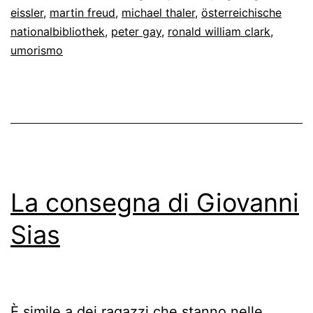
eissler
,
martin freud
,
michael thaler
,
österreichische
nationalbibliothek
,
peter gay
,
ronald william clark
,
umorismo
La consegna di Giovanni
Sias
È simile a dei ragazzi che stanno nelle