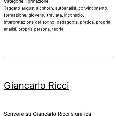
Categorie:
Formazione
dello
Taggato
august aichhorn
,
autoanalisi
,
convincimento
,
formazione
,
gioventù traviata
,
inconscio
,
psicanalista
interpretazione del sogno
,
pedagogia
,
pratica
,
propria
analisi
,
propria persona
,
teoria
Giancarlo Ricci
Scrivere su Giancarlo Ricci significa