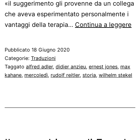
«il suggerimento gli provenne da un collega
che aveva esperimentato personalmente i
Fr
vantaggi della terapia…
Continua a leggere
ad
Adl
Pubblicato
18 Giugno 2020
un
Categorie:
Traduzioni
tra
Taggato
alfred adler
,
didier anzieu
,
ernest jones
,
max
kahane
,
mercoledì
,
rudolf reitler
,
storia
,
wilhelm stekel
su
del
de
mo
psi