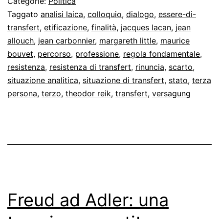
Categorie:
Politica
tollera
Taggato
analisi laica
,
colloquio
,
dialogo
,
essere-di-
transfert
,
etificazione
,
finalità
,
jacques lacan
,
jean
terzi»
allouch
,
jean carbonnier
,
margareth little
,
maurice
bouvet
,
percorso
,
professione
,
regola fondamentale
,
resistenza
,
resistenza di transfert
,
rinuncia
,
scarto
,
situazione analitica
,
situazione di transfert
,
stato
,
terza
persona
,
terzo
,
theodor reik
,
transfert
,
versagung
Freud ad Adler: una