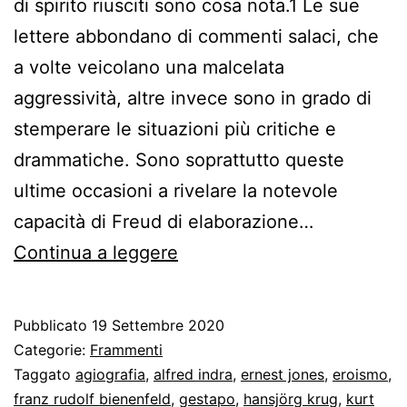
di spirito riusciti sono cosa nota.1 Le sue
lettere abbondano di commenti salaci, che
a volte veicolano una malcelata
aggressività, altre invece sono in grado di
stemperare le situazioni più critiche e
drammatiche. Sono soprattutto queste
ultime occasioni a rivelare la notevole
capacità di Freud di elaborazione…
Freud
Continua a leggere
e
la
Pubblicato
19 Settembre 2020
Gestapo
Categorie:
Frammenti
Taggato
agiografia
,
alfred indra
,
ernest jones
,
eroismo
,
franz rudolf bienenfeld
,
gestapo
,
hansjörg krug
,
kurt