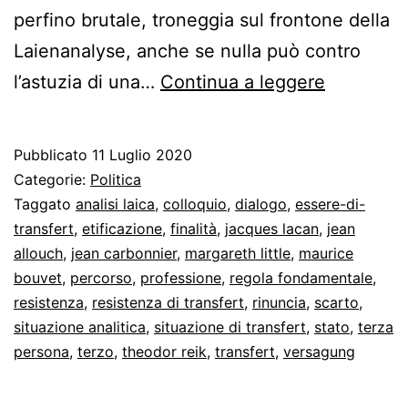
perfino brutale, troneggia sul frontone della
Laienanalyse, anche se nulla può contro
«La
l’astuzia di una…
Continua a leggere
situazion
analitica
Pubblicato
11 Luglio 2020
non
Categorie:
Politica
tollera
Taggato
analisi laica
,
colloquio
,
dialogo
,
essere-di-
transfert
,
etificazione
,
finalità
,
jacques lacan
,
jean
terzi»
allouch
,
jean carbonnier
,
margareth little
,
maurice
bouvet
,
percorso
,
professione
,
regola fondamentale
,
resistenza
,
resistenza di transfert
,
rinuncia
,
scarto
,
situazione analitica
,
situazione di transfert
,
stato
,
terza
persona
,
terzo
,
theodor reik
,
transfert
,
versagung