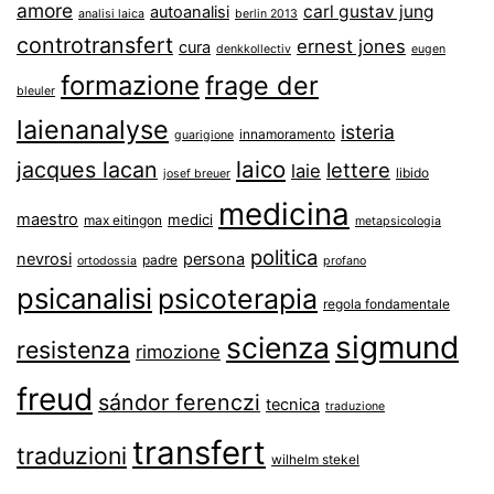
amore
carl gustav jung
autoanalisi
analisi laica
berlin 2013
controtransfert
ernest jones
cura
denkkollectiv
eugen
formazione
frage der
bleuler
laienanalyse
isteria
innamoramento
guarigione
laico
jacques lacan
lettere
laie
libido
josef breuer
medicina
maestro
medici
max eitingon
metapsicologia
politica
nevrosi
persona
padre
ortodossia
profano
psicanalisi
psicoterapia
regola fondamentale
sigmund
scienza
resistenza
rimozione
freud
sándor ferenczi
tecnica
traduzione
transfert
traduzioni
wilhelm stekel