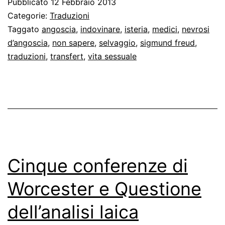
Pubblicato
12 Febbraio 2013
di
Categorie:
Traduzioni
Sigmund
Taggato
angoscia
,
indovinare
,
isteria
,
medici
,
nevrosi
d’angoscia
,
non sapere
,
selvaggio
,
sigmund freud
,
Freud
traduzioni
,
transfert
,
vita sessuale
(1910)
Cinque conferenze di
Worcester e Questione
dell’analisi laica