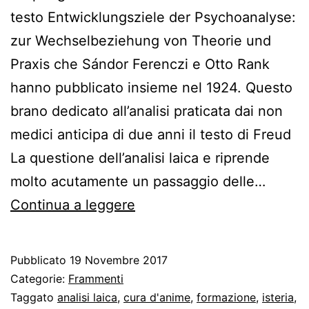
testo Entwicklungsziele der Psychoanalyse:
zur Wechselbeziehung von Theorie und
Praxis che Sándor Ferenczi e Otto Rank
hanno pubblicato insieme nel 1924. Questo
brano dedicato all’analisi praticata dai non
medici anticipa di due anni il testo di Freud
La questione dell’analisi laica e riprende
molto acutamente un passaggio delle…
Ferenczi
Continua a leggere
e
Rank
Pubblicato
19 Novembre 2017
sull’analisi
Categorie:
Frammenti
laica
Taggato
analisi laica
,
cura d'anime
,
formazione
,
isteria
,