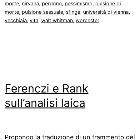
morte
,
nirvana
,
perdono
,
pessimismo
,
pulsione di
morte
,
pulsione sessuale
,
sfinge
,
università di vienna
,
vecchiaia
,
vita
,
walt whitman
,
worcester
Ferenczi e Rank
sull’analisi laica
Propongo la traduzione di un frammento del