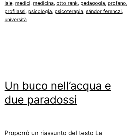
laie
,
medici
,
medicina
,
otto rank
,
pedagogia
,
profano
,
profilassi
,
psicologia
,
psicoterapia
,
sándor ferenczi
,
università
Un buco nell’acqua e
due paradossi
Proporrò un riassunto del testo La