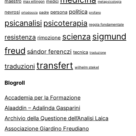
maestro
medici
max eitingon
metapsicologia
politica
nevrosi
persona
padre
ortodossia
profano
psicanalisi
psicoterapia
regola fondamentale
sigmund
scienza
resistenza
rimozione
freud
sándor ferenczi
tecnica
traduzione
transfert
traduzioni
wilhelm stekel
Blogroll
Accademia per la Formazione
Alaaddin – Adalinda Gasparini
Archivio della Questione dell’Analisi Laica
Associazione Giardino Freudiano