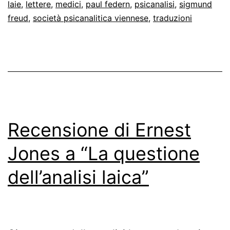
laie
,
lettere
,
medici
,
paul federn
,
psicanalisi
,
sigmund
sull’analisi
freud
,
società psicanalitica viennese
,
traduzioni
laica
Recensione di Ernest
Jones a “La questione
dell’analisi laica”