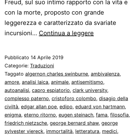
Freud, sul suo intimo rapporto con la vita e
con la morte, proposto con grande
leggerezza e caratterizzato da svariate
Freud
incursioni…
Continua a leggere
incontra
la
Pubblicato
14 Aprile 2019
Sfinge.
Categorie:
Traduzioni
Intervista
Taggato
algernon charles swinburne
,
ambivalenza
,
amore
,
analisi laica
,
animale
,
antisemitismo
,
del
autoanalisi
,
capro espiatorio
,
clark university
,
1926
complesso paterno
,
cristoforo colombo
,
disagio della
civiltà
,
edgar allan poe
,
edipo
,
eduard von hartmann
,
enigma
,
eterno ritorno
,
eugen steinach
,
fama
,
filosofia
,
friedrich nietzsche
,
george bernard shaw
,
george
sylvester viereck
,
immortalità
,
letteratura
,
medici
,