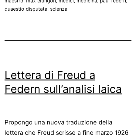
maestro
,
max eitingon
,
medici
,
medicina
,
paul federn
,
quaestio disputata
,
scienza
Lettera di Freud a
Federn sull’analisi laica
Propongo una nuova traduzione della
lettera che Freud scrisse a fine marzo 1926