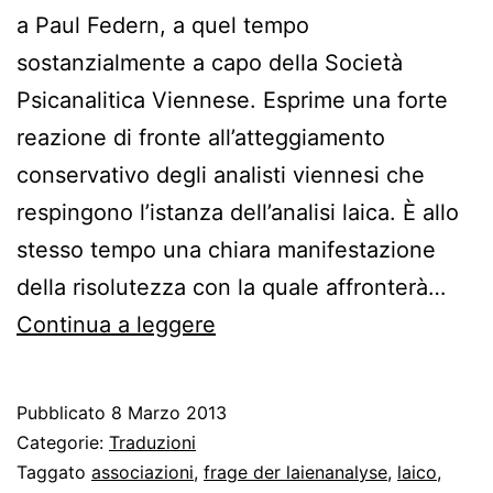
a Paul Federn, a quel tempo
sostanzialmente a capo della Società
Psicanalitica Viennese. Esprime una forte
reazione di fronte all’atteggiamento
conservativo degli analisti viennesi che
respingono l’istanza dell’analisi laica. È allo
stesso tempo una chiara manifestazione
della risolutezza con la quale affronterà…
Lettera
Continua a leggere
di
Freud
Pubblicato
8 Marzo 2013
a
Categorie:
Traduzioni
Federn
Taggato
associazioni
,
frage der laienanalyse
,
laico
,