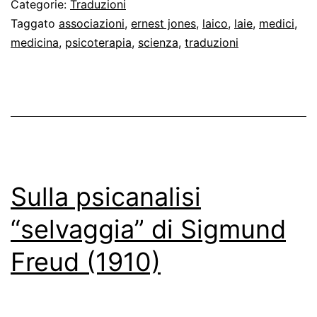
Categorie:
Traduzioni
a
Taggato
associazioni
,
ernest jones
,
laico
,
laie
,
medici
,
medicina
,
psicoterapia
,
scienza
,
traduzioni
“La
questione
dell’analisi
laica”
Sulla psicanalisi
“selvaggia” di Sigmund
Freud (1910)