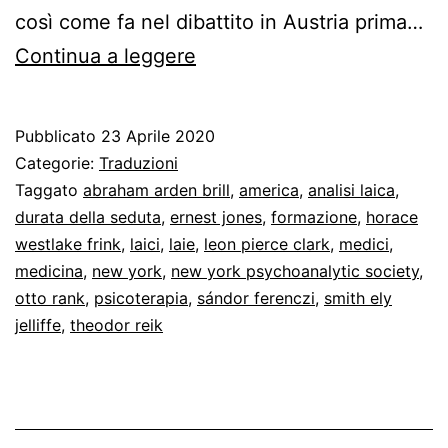
così come fa nel dibattito in Austria prima…
Freud,
Continua a leggere
Brill
e
Pubblicato
23 Aprile 2020
l’analisi
Categorie:
Traduzioni
laica
Taggato
abraham arden brill
,
america
,
analisi laica
,
durata della seduta
,
ernest jones
,
formazione
,
horace
in
westlake frink
,
laici
,
laie
,
leon pierce clark
,
medici
,
America
medicina
,
new york
,
new york psychoanalytic society
,
otto rank
,
psicoterapia
,
sándor ferenczi
,
smith ely
jelliffe
,
theodor reik