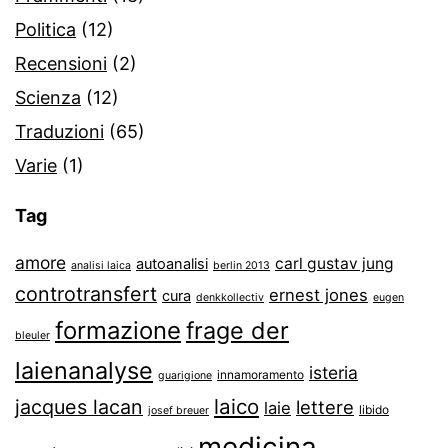
Politica
(12)
Recensioni
(2)
Scienza
(12)
Traduzioni
(65)
Varie
(1)
Tag
amore
carl gustav jung
autoanalisi
analisi laica
berlin 2013
controtransfert
ernest jones
cura
denkkollectiv
eugen
formazione
frage der
bleuler
laienanalyse
isteria
innamoramento
guarigione
laico
jacques lacan
lettere
laie
libido
josef breuer
medicina