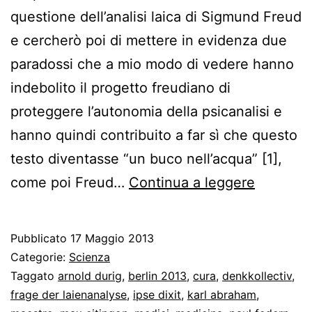
questione dell’analisi laica di Sigmund Freud
e cercherò poi di mettere in evidenza due
paradossi che a mio modo di vedere hanno
indebolito il progetto freudiano di
proteggere l’autonomia della psicanalisi e
hanno quindi contribuito a far sì che questo
testo diventasse “un buco nell’acqua” [1],
Un
come poi Freud…
Continua a leggere
buco
nell’acq
Pubblicato
17 Maggio 2013
e
Categorie:
Scienza
due
Taggato
arnold durig
,
berlin 2013
,
cura
,
denkkollectiv
,
frage der laienanalyse
,
ipse dixit
,
karl abraham
,
paradoss