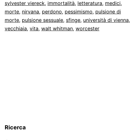
sylvester viereck
,
immortalità
,
letteratura
,
medici
,
morte
,
nirvana
,
perdono
,
pessimismo
,
pulsione di
morte
,
pulsione sessuale
,
sfinge
,
università di vienna
,
vecchiaia
,
vita
,
walt whitman
,
worcester
Ricerca