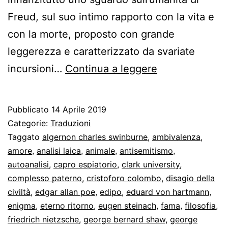
Freud, sul suo intimo rapporto con la vita e
con la morte, proposto con grande
leggerezza e caratterizzato da svariate
Freud
incursioni…
Continua a leggere
incontra
la
Pubblicato
14 Aprile 2019
Sfinge.
Categorie:
Traduzioni
Intervista
Taggato
algernon charles swinburne
,
ambivalenza
,
amore
,
analisi laica
,
animale
,
antisemitismo
,
del
autoanalisi
,
capro espiatorio
,
clark university
,
1926
complesso paterno
,
cristoforo colombo
,
disagio della
civiltà
,
edgar allan poe
,
edipo
,
eduard von hartmann
,
enigma
,
eterno ritorno
,
eugen steinach
,
fama
,
filosofia
,
friedrich nietzsche
,
george bernard shaw
,
george