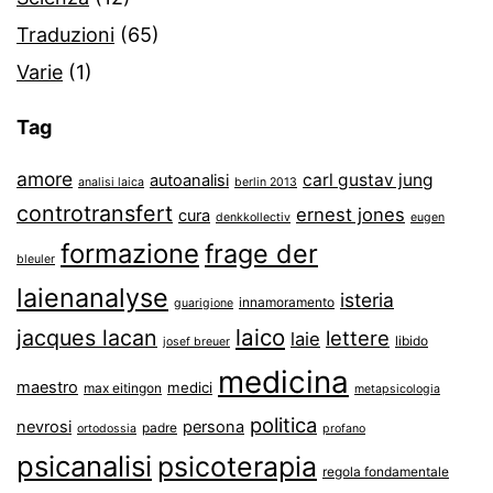
Traduzioni
(65)
Varie
(1)
Tag
amore
carl gustav jung
autoanalisi
analisi laica
berlin 2013
controtransfert
ernest jones
cura
denkkollectiv
eugen
formazione
frage der
bleuler
laienanalyse
isteria
innamoramento
guarigione
laico
jacques lacan
lettere
laie
libido
josef breuer
medicina
maestro
medici
max eitingon
metapsicologia
politica
nevrosi
persona
padre
ortodossia
profano
psicanalisi
psicoterapia
regola fondamentale