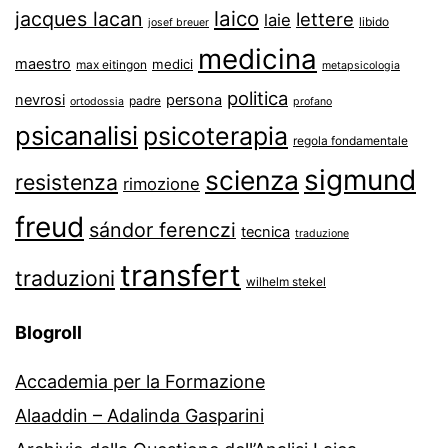
laico
jacques lacan
lettere
laie
libido
josef breuer
medicina
maestro
medici
max eitingon
metapsicologia
politica
nevrosi
persona
padre
ortodossia
profano
psicanalisi
psicoterapia
regola fondamentale
sigmund
scienza
resistenza
rimozione
freud
sándor ferenczi
tecnica
traduzione
transfert
traduzioni
wilhelm stekel
Blogroll
Accademia per la Formazione
Alaaddin – Adalinda Gasparini