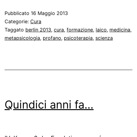
nella
Pubblicato
16 Maggio 2013
psicanalisi
Categorie:
Cura
freudiana
Taggato
berlin 2013
,
cura
,
formazione
,
laico
,
medicina
,
metapsicologia
,
profano
,
psicoterapia
,
scienza
ovvero
l’abbaglio
medicale
di
Freud
Quindici anni fa…