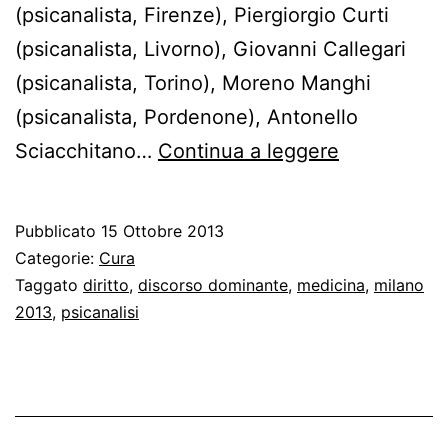
(psicanalista, Firenze), Piergiorgio Curti
(psicanalista, Livorno), Giovanni Callegari
(psicanalista, Torino), Moreno Manghi
(psicanalista, Pordenone), Antonello
Meno
Sciacchitano…
Continua a leggere
diritto
in
Pubblicato
15 Ottobre 2013
psicanalisi,
Categorie:
Cura
più
Taggato
diritto
,
discorso dominante
,
medicina
,
milano
2013
,
psicanalisi
diritto
alla
psicanalisi