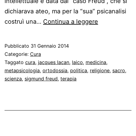
intellettuale è data dal “caso Freud”, che si
dichiarava ateo, ma per la “sua” psicanalisi
Religione
costruì una…
Continua a leggere
e
medicina
Pubblicato
31 Gennaio 2014
in
Categorie:
Cura
psicanalisi
Taggato
cura
,
jacques lacan
,
laico
,
medicina
,
metapsicologia
,
ortodossia
,
politica
,
religione
,
sacro
,
scienza
,
sigmund freud
,
terapia