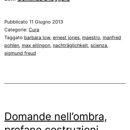
su
quel
Pubblicato
11 Giugno 2013
sapere
Categorie:
Cura
che
Taggato
barbara low
,
ernest jones
,
maestro
,
manfred
pohlen
,
max eitingon
,
nachträglichkeit
,
scienza
,
è
sigmund freud
l’inconscio
Domande nell’ombra,
profane costruzioni