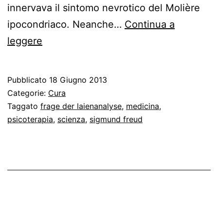
innervava il sintomo nevrotico del Molière
ipocondriaco. Neanche…
Continua a
Il
leggere
medico
immaginario
Pubblicato
18 Giugno 2013
Categorie:
Cura
Taggato
frage der laienanalyse
,
medicina
,
psicoterapia
,
scienza
,
sigmund freud