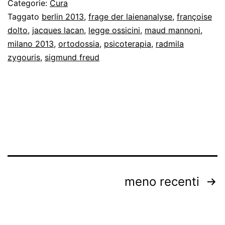
Categorie:
Cura
fantas
Taggato
berlin 2013
,
frage der laienanalyse
,
françoise
dolto
,
jacques lacan
,
legge ossicini
,
maud mannoni
,
di
milano 2013
,
ortodossia
,
psicoterapia
,
radmila
legitti
zygouris
,
sigmund freud
e
psicanal
Paginazione
meno recenti
degli