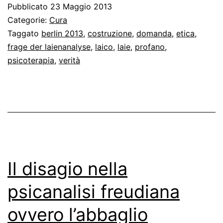
Pubblicato
23 Maggio 2013
costruzioni
Categorie:
Cura
Taggato
berlin 2013
,
costruzione
,
domanda
,
etica
,
frage der laienanalyse
,
laico
,
laie
,
profano
,
psicoterapia
,
verità
Il disagio nella
psicanalisi freudiana
ovvero l’abbaglio