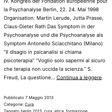
IV. Kongreß der Fondation européenne pour
la Psychanalyse Berlin, 22. 24. Mai 1998
Organisation: Martin Lerude, Jutta Prasse,
Claus-Dieter Rath Das Symptom in der
Psychoanalyse und die Psychoanalyse als
Symptom Antonello Sciacchitano (Milano)
“Il disagio in psicanalisi si chiama
psicoterapia” “Voglio solo sapermi al sicuro
che terapia non uccida la scienza.” S.
Quin
Freud, La questione…
Continua a leggere
anni
fa…
Pubblicato
7 Maggio 2013
Categorie:
Cura
Taggato
berlin 2013
,
cura
,
etica
,
formazione
,