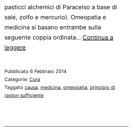
pasticci alchemici di Paracelso a base di
sale, zolfo e mercurio). Omeopatia e
medicina si basano entrambe sulla
seguente coppia ordinata…
Continua a
Medicina,
leggere
omeopatia
e
Pubblicato
6 Febbraio 2014
psicanalisi
Categorie:
Cura
Taggato
causa
,
medicina
,
omeopatia
,
principio di
ragion sufficiente