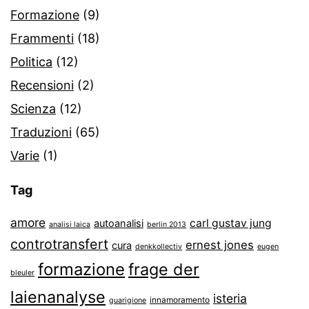
Formazione
(9)
Frammenti
(18)
Politica
(12)
Recensioni
(2)
Scienza
(12)
Traduzioni
(65)
Varie
(1)
Tag
amore
carl gustav jung
autoanalisi
analisi laica
berlin 2013
controtransfert
ernest jones
cura
denkkollectiv
eugen
formazione
frage der
bleuler
laienanalyse
isteria
innamoramento
guarigione