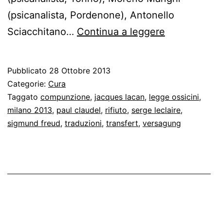
(psicanalista, Pordenone), Antonello
Custodi
Sciacchitano…
Continua a leggere
della
Versagung
Pubblicato
28 Ottobre 2013
Categorie:
Cura
Taggato
compunzione
,
jacques lacan
,
legge ossicini
,
milano 2013
,
paul claudel
,
rifiuto
,
serge leclaire
,
sigmund freud
,
traduzioni
,
transfert
,
versagung