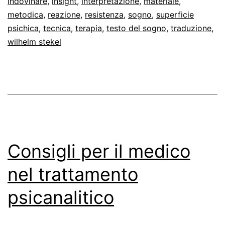
indovinare
,
insight
,
interpretazione
,
materiale
,
psicanalisi
metodica
,
reazione
,
resistenza
,
sogno
,
superficie
psichica
,
tecnica
,
terapia
,
testo del sogno
,
traduzione
,
wilhelm stekel
Consigli per il medico
nel trattamento
psicanalitico