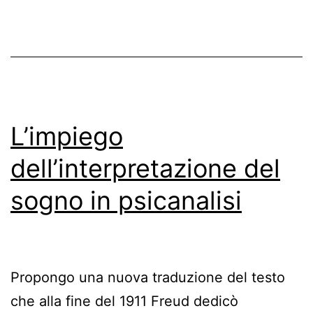
del
de
mo
psi
L’impiego
dell’interpretazione del
sogno in psicanalisi
Propongo una nuova traduzione del testo
che alla fine del 1911 Freud dedicò