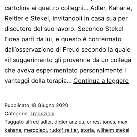
cartolina ai quattro colleghi… Adler, Kahane,
Reitler e Stekel, invitandoli in casa sua per
discutere del suo lavoro. Secondo Stekel
l’idea partì da lui, e questo è confermato
dall’osservazione di Freud secondo la quale
«il suggerimento gli provenne da un collega
che aveva esperimentato personalmente i
Fr
vantaggi della terapia…
Continua a leggere
ad
Adl
Pubblicato
18 Giugno 2020
un
Categorie:
Traduzioni
tra
Taggato
alfred adler
,
didier anzieu
,
ernest jones
,
max
kahane
,
mercoledì
,
rudolf reitler
,
storia
,
wilhelm stekel
su