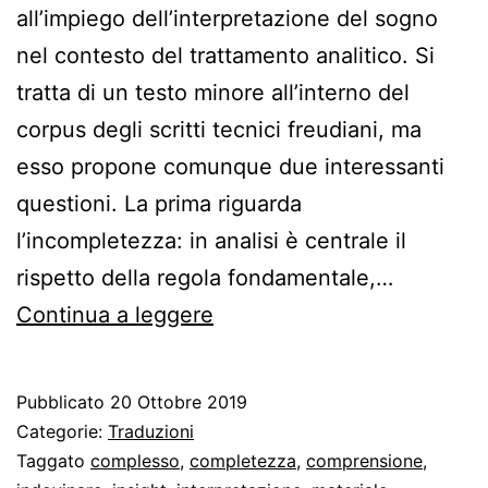
all’impiego dell’interpretazione del sogno
nel contesto del trattamento analitico. Si
tratta di un testo minore all’interno del
corpus degli scritti tecnici freudiani, ma
esso propone comunque due interessanti
questioni. La prima riguarda
l’incompletezza: in analisi è centrale il
rispetto della regola fondamentale,…
L’impiego
Continua a leggere
dell’interpretazione
del
Pubblicato
20 Ottobre 2019
sogno
Categorie:
Traduzioni
in
Taggato
complesso
,
completezza
,
comprensione
,