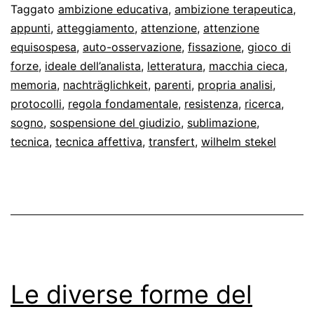
nel
Taggato
ambizione educativa
,
ambizione terapeutica
,
appunti
,
atteggiamento
,
attenzione
,
attenzione
trattame
equisospesa
,
auto-osservazione
,
fissazione
,
gioco di
psicanali
forze
,
ideale dell’analista
,
letteratura
,
macchia cieca
,
memoria
,
nachträglichkeit
,
parenti
,
propria analisi
,
protocolli
,
regola fondamentale
,
resistenza
,
ricerca
,
sogno
,
sospensione del giudizio
,
sublimazione
,
tecnica
,
tecnica affettiva
,
transfert
,
wilhelm stekel
Le diverse forme del