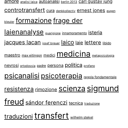
amore
carl gustav jung
autoanalisi
analisi laica
berlin 2013
controtransfert
ernest jones
cura
denkkollectiv
eugen
formazione
frage der
bleuler
laienanalyse
isteria
innamoramento
guarigione
laico
jacques lacan
lettere
laie
libido
josef breuer
medicina
maestro
medici
max eitingon
metapsicologia
politica
nevrosi
persona
padre
ortodossia
profano
psicanalisi
psicoterapia
regola fondamentale
sigmund
scienza
resistenza
rimozione
freud
sándor ferenczi
tecnica
traduzione
transfert
traduzioni
wilhelm stekel