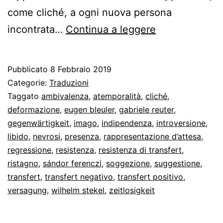
come cliché, a ogni nuova persona
La
incontrata…
Continua a leggere
dinamica
del
Pubblicato
8 Febbraio 2019
transfert
Categorie:
Traduzioni
secondo
Taggato
ambivalenza
,
atemporalità
,
cliché
,
deformazione
,
eugen bleuler
,
gabriele reuter
,
Freud
gegenwärtigkeit
,
imago
,
indipendenza
,
introversione
,
libido
,
nevrosi
,
presenza
,
rappresentazione d’attesa
,
regressione
,
resistenza
,
resistenza di transfert
,
ristagno
,
sándor ferenczi
,
soggezione
,
suggestione
,
transfert
,
transfert negativo
,
transfert positivo
,
versagung
,
wilhelm stekel
,
zeitlosigkeit