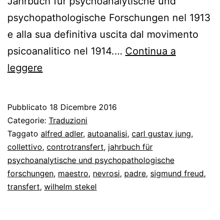
Jahrbuch für psychoanalytische und
psychopathologische Forschungen nel 1913
e alla sua definitiva uscita dal movimento
psicoanalitico nel 1914.…
Continua a
Qualche
leggere
parola
seria
Pubblicato
18 Dicembre 2016
da
Categorie:
Traduzioni
Jung
Taggato
alfred adler
,
autoanalisi
,
carl gustav jung
,
collettivo
,
controtransfert
,
jahrbuch für
a
psychoanalytische und psychopathologische
Freud
forschungen
,
maestro
,
nevrosi
,
padre
,
sigmund freud
,
transfert
,
wilhelm stekel