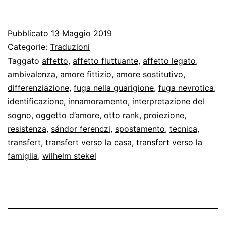
diverse
forme
Pubblicato
13 Maggio 2019
del
Categorie:
Traduzioni
transfert
Taggato
affetto
,
affetto fluttuante
,
affetto legato
,
ambivalenza
,
amore fittizio
,
amore sostitutivo
,
secondo
differenziazione
,
fuga nella guarigione
,
fuga nevrotica
,
Stekel
identificazione
,
innamoramento
,
interpretazione del
sogno
,
oggetto d’amore
,
otto rank
,
proiezione
,
resistenza
,
sándor ferenczi
,
spostamento
,
tecnica
,
transfert
,
transfert verso la casa
,
transfert verso la
famiglia
,
wilhelm stekel