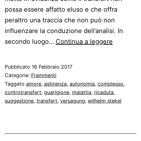
possa essere affatto eluso e che offra
peraltro una traccia che non può non
influenzare la conduzione dell’analisi. In
Controtra
secondo luogo…
Continua a leggere
fra
guarigion
Pubblicato
16 Febbraio 2017
e
Categorie:
Frammenti
autonomi
Taggato
amore
,
astinenza
,
autonomia
,
complesso
,
controtransfert
,
guarigione
,
malattia
,
ricaduta
,
suggestione
,
transfert
,
versagung
,
wilhelm stekel