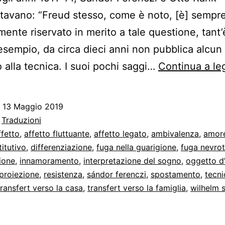
vano: “Freud stesso, come è noto, [è] sempre
ente riservato in merito a tale questione, tant
 esempio, da circa dieci anni non pubblica alcun
o alla tecnica. I suoi pochi saggi…
Continua a le
o
13 Maggio 2019
:
Traduzioni
ffetto
,
affetto fluttuante
,
affetto legato
,
ambivalenza
,
amore
itutivo
,
differenziazione
,
fuga nella guarigione
,
fuga nevrot
zione
,
innamoramento
,
interpretazione del sogno
,
oggetto d
proiezione
,
resistenza
,
sándor ferenczi
,
spostamento
,
tecni
transfert verso la casa
,
transfert verso la famiglia
,
wilhelm s