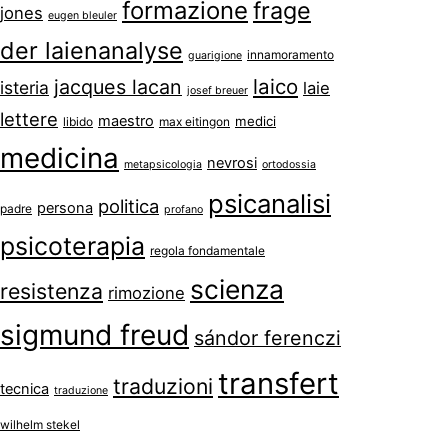
formazione
frage
jones
eugen bleuler
der laienanalyse
innamoramento
guarigione
laico
jacques lacan
isteria
laie
josef breuer
lettere
maestro
medici
libido
max eitingon
medicina
nevrosi
metapsicologia
ortodossia
psicanalisi
politica
persona
padre
profano
psicoterapia
regola fondamentale
scienza
resistenza
rimozione
sigmund freud
sándor ferenczi
transfert
traduzioni
tecnica
traduzione
wilhelm stekel