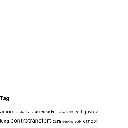
Tag
amore
carl gustav
autoanalisi
analisi laica
berlin 2013
controtransfert
ernest
jung
cura
denkkollectiv