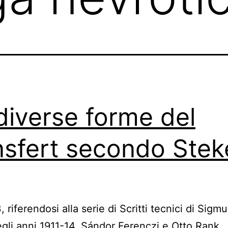
diverse forme del
nsfert secondo Stek
 riferendosi alla serie di Scritti tecnici di Sigm
gli anni 1911-14, Sándor Ferenczi e Otto Rank