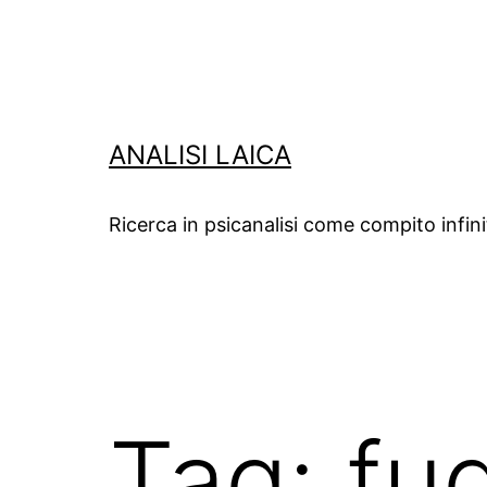
Salta
al
contenuto
ANALISI LAICA
Ricerca in psicanalisi come compito infin
Tag:
fu