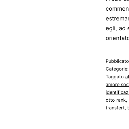
commenta
estremam
egli, ad
orientat
Pubblicat
Categorie
Taggato
a
amore sost
identifica
otto rank
,
transfert
,