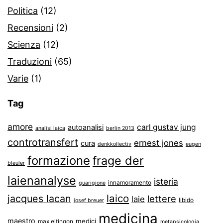
Politica
(12)
Recensioni
(2)
Scienza
(12)
Traduzioni
(65)
Varie
(1)
Tag
amore
carl gustav jung
autoanalisi
analisi laica
berlin 2013
controtransfert
ernest jones
cura
denkkollectiv
eugen
formazione
frage der
bleuler
laienanalyse
isteria
innamoramento
guarigione
laico
jacques lacan
lettere
laie
libido
josef breuer
medicina
maestro
medici
max eitingon
metapsicologia