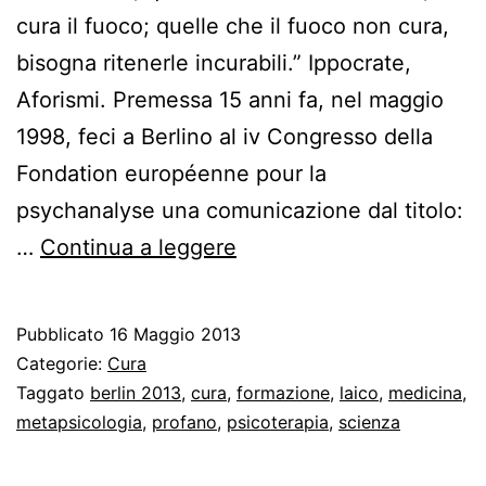
cura il fuoco; quelle che il fuoco non cura,
bisogna ritenerle incurabili.” Ippocrate,
Aforismi. Premessa 15 anni fa, nel maggio
1998, feci a Berlino al iv Congresso della
Fondation européenne pour la
psychanalyse una comunicazione dal titolo:
Il
…
Continua a leggere
disagio
nella
Pubblicato
16 Maggio 2013
psicanalisi
Categorie:
Cura
freudiana
Taggato
berlin 2013
,
cura
,
formazione
,
laico
,
medicina
,
metapsicologia
,
profano
,
psicoterapia
,
scienza
ovvero
l’abbaglio