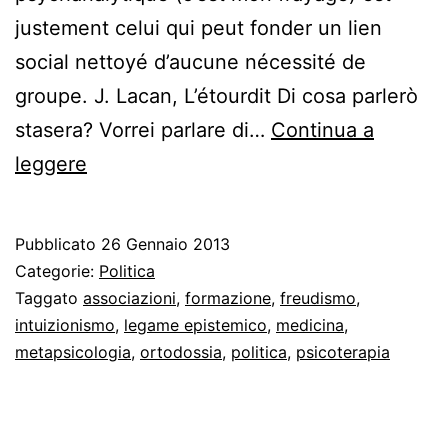
justement celui qui peut fonder un lien
social nettoyé d’aucune nécessité de
groupe. J. Lacan, L’étourdit Di cosa parlerò
stasera? Vorrei parlare di…
Continua a
Il
leggere
legame
sociale
Pubblicato
26 Gennaio 2013
metaanalitico
Categorie:
Politica
tra
Taggato
associazioni
,
formazione
,
freudismo
,
intuizionismo
,
legame epistemico
,
medicina
,
chi
metapsicologia
,
ortodossia
,
politica
,
psicoterapia
si
interessa
di