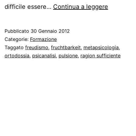
Vita
difficile essere…
Continua a leggere
dura
per
Pubblicato
30 Gennaio 2012
i
Categorie:
Formazione
freudiani
Taggato
freudismo
,
fruchtbarkeit
,
metapsicologia
,
ortodossia
,
psicanalisi
,
pulsione
,
ragion sufficiente