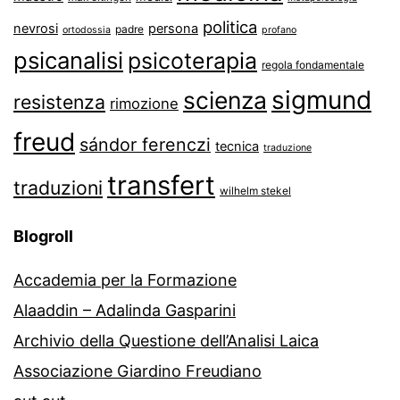
politica
nevrosi
persona
padre
ortodossia
profano
psicanalisi
psicoterapia
regola fondamentale
sigmund
scienza
resistenza
rimozione
freud
sándor ferenczi
tecnica
traduzione
transfert
traduzioni
wilhelm stekel
Blogroll
Accademia per la Formazione
Alaaddin – Adalinda Gasparini
Archivio della Questione dell’Analisi Laica
Associazione Giardino Freudiano