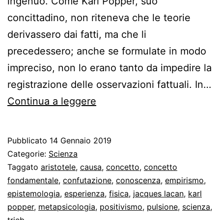
ingenuo. Come Karl Popper, suo
concittadino, non riteneva che le teorie
derivassero dai fatti, ma che li
precedessero; anche se formulate in modo
impreciso, non lo erano tanto da impedire la
registrazione delle osservazioni fattuali. In…
Le
Continua a leggere
pulsioni
e
Pubblicato
14 Gennaio 2019
l’epistemologia
Categorie:
Scienza
freudiana
Taggato
aristotele
,
causa
,
concetto
,
concetto
fondamentale
,
confutazione
,
conoscenza
,
empirismo
,
epistemologia
,
esperienza
,
fisica
,
jacques lacan
,
karl
popper
,
metapsicologia
,
positivismo
,
pulsione
,
scienza
,
trieb