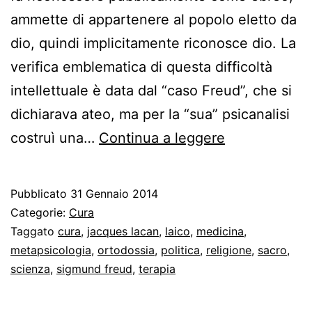
ammette di appartenere al popolo eletto da
dio, quindi implicitamente riconosce dio. La
verifica emblematica di questa difficoltà
intellettuale è data dal “caso Freud”, che si
dichiarava ateo, ma per la “sua” psicanalisi
Religione
costruì una…
Continua a leggere
e
medicina
Pubblicato
31 Gennaio 2014
in
Categorie:
Cura
psicanalisi
Taggato
cura
,
jacques lacan
,
laico
,
medicina
,
metapsicologia
,
ortodossia
,
politica
,
religione
,
sacro
,
scienza
,
sigmund freud
,
terapia