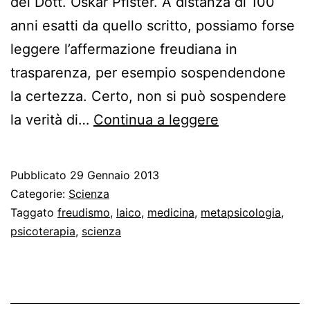
del Dott. Oskar Pfister. A distanza di 100
anni esatti da quello scritto, possiamo forse
leggere l’affermazione freudiana in
trasparenza, per esempio sospendendone
la certezza. Certo, non si può sospendere
Come
la verità di…
Continua a leggere
possiamo
dirci
Pubblicato
29 Gennaio 2013
freudiani?
Categorie:
Scienza
Taggato
freudismo
,
laico
,
medicina
,
metapsicologia
,
psicoterapia
,
scienza