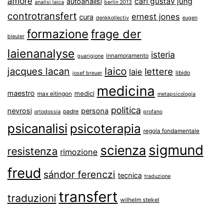
amore
carl gustav jung
autoanalisi
analisi laica
berlin 2013
controtransfert
ernest jones
cura
denkkollectiv
eugen
formazione
frage der
bleuler
laienanalyse
isteria
innamoramento
guarigione
laico
jacques lacan
lettere
laie
libido
josef breuer
medicina
maestro
medici
max eitingon
metapsicologia
politica
nevrosi
persona
padre
ortodossia
profano
psicanalisi
psicoterapia
regola fondamentale
sigmund
scienza
resistenza
rimozione
freud
sándor ferenczi
tecnica
traduzione
transfert
traduzioni
wilhelm stekel