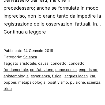
precedessero; anche se formulate in modo
impreciso, non lo erano tanto da impedire la
registrazione delle osservazioni fattuali. In…
Le
Continua a leggere
pulsioni
e
Pubblicato
14 Gennaio 2019
l’epistemologia
Categorie:
Scienza
freudiana
Taggato
aristotele
,
causa
,
concetto
,
concetto
fondamentale
,
confutazione
,
conoscenza
,
empirismo
,
epistemologia
,
esperienza
,
fisica
,
jacques lacan
,
karl
popper
,
metapsicologia
,
positivismo
,
pulsione
,
scienza
,
trieb