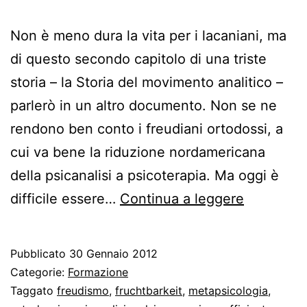
Non è meno dura la vita per i lacaniani, ma
di questo secondo capitolo di una triste
storia – la Storia del movimento analitico –
parlerò in un altro documento. Non se ne
rendono ben conto i freudiani ortodossi, a
cui va bene la riduzione nordamericana
della psicanalisi a psicoterapia. Ma oggi è
Vita
difficile essere…
Continua a leggere
dura
per
Pubblicato
30 Gennaio 2012
i
Categorie:
Formazione
freudiani
Taggato
freudismo
,
fruchtbarkeit
,
metapsicologia
,