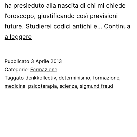
ha presieduto alla nascita di chi mi chiede
l’oroscopo, giustificando così previsioni
future. Studierei codici antichi e…
Continua
Se
a leggere
volessi
diventare
Pubblicato
3 Aprile 2013
astrologo…
Categorie:
Formazione
Taggato
denkkollectiv
,
determinismo
,
formazione
,
medicina
,
psicoterapia
,
scienza
,
sigmund freud