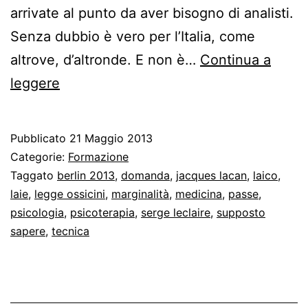
arrivate al punto da aver bisogno di analisti.
Senza dubbio è vero per l’Italia, come
altrove, d’altronde. E non è…
Continua a
Lo
leggere
smarrimento
della
Pubblicato
21 Maggio 2013
domanda
Categorie:
Formazione
Taggato
berlin 2013
,
domanda
,
jacques lacan
,
laico
,
laie
,
legge ossicini
,
marginalità
,
medicina
,
passe
,
psicologia
,
psicoterapia
,
serge leclaire
,
supposto
sapere
,
tecnica