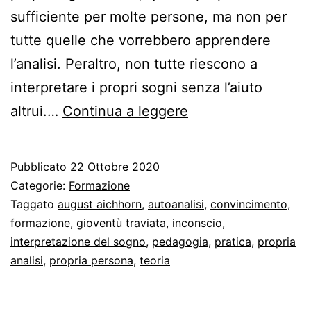
sufficiente per molte persone, ma non per
tutte quelle che vorrebbero apprendere
l’analisi. Peraltro, non tutte riescono a
interpretare i propri sogni senza l’aiuto
Freud
altrui.…
Continua a leggere
e
la
Pubblicato
22 Ottobre 2020
formazione
Categorie:
Formazione
dello
Taggato
august aichhorn
,
autoanalisi
,
convincimento
,
formazione
,
gioventù traviata
,
inconscio
,
psicanalista
interpretazione del sogno
,
pedagogia
,
pratica
,
propria
analisi
,
propria persona
,
teoria