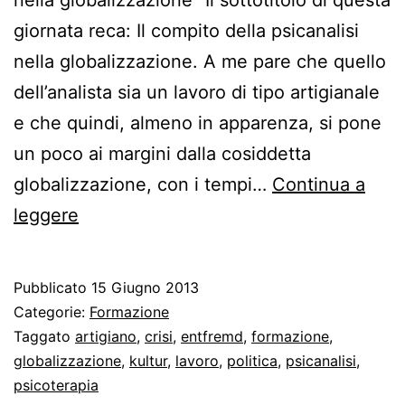
giornata reca: Il compito della psicanalisi
nella globalizzazione. A me pare che quello
dell’analista sia un lavoro di tipo artigianale
e che quindi, almeno in apparenza, si pone
un poco ai margini dalla cosiddetta
globalizzazione, con i tempi…
Continua a
Il
leggere
compito
della
Pubblicato
15 Giugno 2013
psicanalisi
Categorie:
Formazione
nella
Taggato
artigiano
,
crisi
,
entfremd
,
formazione
,
globalizzazione
,
kultur
,
lavoro
,
politica
,
psicanalisi
,
globalizzazione
psicoterapia