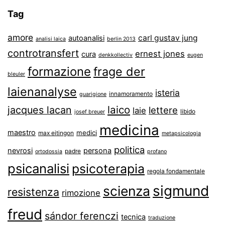
Tag
amore
carl gustav jung
autoanalisi
analisi laica
berlin 2013
controtransfert
ernest jones
cura
denkkollectiv
eugen
formazione
frage der
bleuler
laienanalyse
isteria
innamoramento
guarigione
laico
jacques lacan
lettere
laie
libido
josef breuer
medicina
maestro
medici
max eitingon
metapsicologia
politica
nevrosi
persona
padre
ortodossia
profano
psicanalisi
psicoterapia
regola fondamentale
sigmund
scienza
resistenza
rimozione
freud
sándor ferenczi
tecnica
traduzione