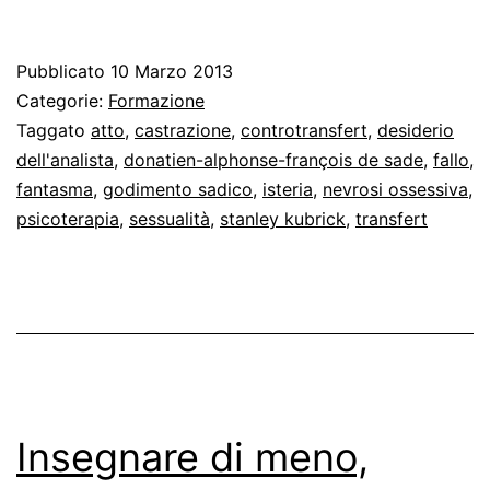
mi
frega
Pubblicato
10 Marzo 2013
un
Categorie:
Formazione
tappo!
Taggato
atto
,
castrazione
,
controtransfert
,
desiderio
dell'analista
,
donatien-alphonse-françois de sade
,
fallo
,
fantasma
,
godimento sadico
,
isteria
,
nevrosi ossessiva
,
psicoterapia
,
sessualità
,
stanley kubrick
,
transfert
Insegnare di meno,