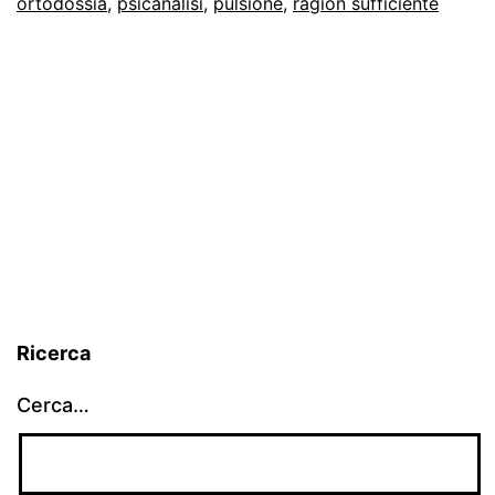
ortodossia
,
psicanalisi
,
pulsione
,
ragion sufficiente
Ricerca
Cerca…