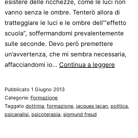
esistere delle ricchezze, come le luci non
vanno senza le ombre. Tenterò allora di
tratteggiare le luci e le ombre dell’“effetto
scuola”, soffermandomi prevalentemente
sulle seconde. Devo però premettere
un’avvertenza, che mi sembra necessaria,
Le
affacciandomi io…
Continua a leggere
miserie
dell’eff
Pubblicato
1 Giugno 2013
scuola
Categorie:
Formazione
Taggato
dottrina
,
formazione
,
jacques lacan
,
politica
,
psicanalisi
,
psicoterapia
,
sigmund freud