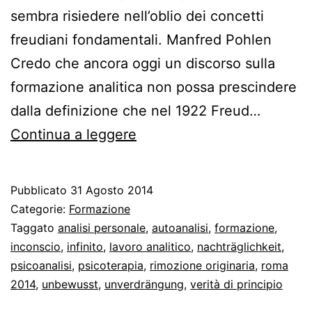
sembra risiedere nell’oblio dei concetti
freudiani fondamentali. Manfred Pohlen
Credo che ancora oggi un discorso sulla
formazione analitica non possa prescindere
dalla definizione che nel 1922 Freud…
Il
Continua a leggere
lavoro
analitico
Pubblicato
31 Agosto 2014
come
Categorie:
Formazione
dispositivo
Taggato
analisi personale
,
autoanalisi
,
formazione
,
inconscio
,
infinito
,
lavoro analitico
,
nachträglichkeit
,
epistemico
psicoanalisi
,
psicoterapia
,
rimozione originaria
,
roma
2014
,
unbewusst
,
unverdrängung
,
verità di principio