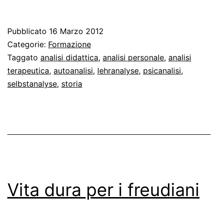
di
meno,
Pubblicato
16 Marzo 2012
analizzare
Categorie:
Formazione
di
Taggato
analisi didattica
,
analisi personale
,
analisi
terapeutica
,
autoanalisi
,
lehranalyse
,
psicanalisi
,
più
selbstanalyse
,
storia
Vita dura per i freudiani