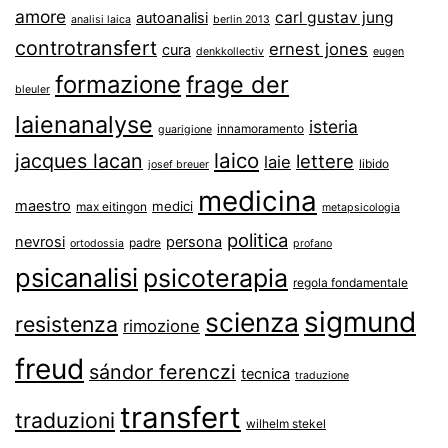
amore
carl gustav jung
autoanalisi
analisi laica
berlin 2013
controtransfert
ernest jones
cura
denkkollectiv
eugen
formazione
frage der
bleuler
laienanalyse
isteria
innamoramento
guarigione
laico
jacques lacan
lettere
laie
libido
josef breuer
medicina
maestro
medici
max eitingon
metapsicologia
politica
nevrosi
persona
padre
ortodossia
profano
psicanalisi
psicoterapia
regola fondamentale
sigmund
scienza
resistenza
rimozione
freud
sándor ferenczi
tecnica
traduzione
transfert
traduzioni
wilhelm stekel