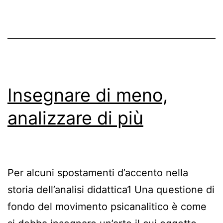
di
Freud
del
’24
Insegnare di meno,
analizzare di più
Per alcuni spostamenti d’accento nella
storia dell’analisi didattica1 Una questione di
fondo del movimento psicanalitico è come