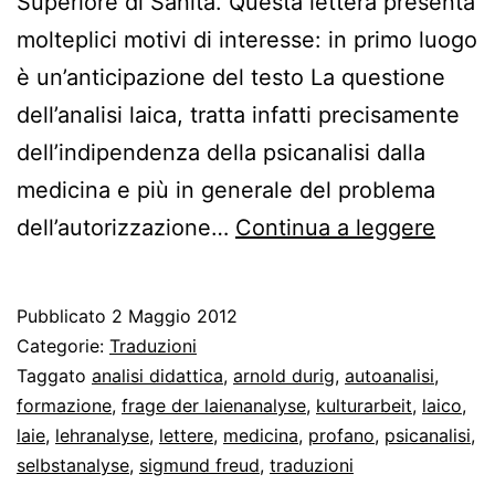
Superiore di Sanità. Questa lettera presenta
molteplici motivi di interesse: in primo luogo
è un’anticipazione del testo La questione
dell’analisi laica, tratta infatti precisamente
dell’indipendenza della psicanalisi dalla
medicina e più in generale del problema
Prass
dell’autorizzazione…
Continua a leggere
profa
e
Pubblicato
2 Maggio 2012
analis
Categorie:
Traduzioni
laica
Taggato
analisi didattica
,
arnold durig
,
autoanalisi
,
formazione
,
frage der laienanalyse
,
kulturarbeit
,
laico
,
in
laie
,
lehranalyse
,
lettere
,
medicina
,
profano
,
psicanalisi
,
una
selbstanalyse
,
sigmund freud
,
traduzioni
letter