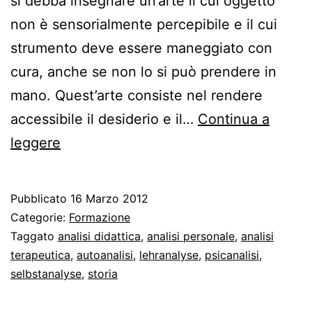
si debba insegnare un’arte il cui oggetto
non è sensorialmente percepibile e il cui
strumento deve essere maneggiato con
cura, anche se non lo si può prendere in
mano. Quest’arte consiste nel rendere
accessibile il desiderio e il…
Continua a
Insegnare
leggere
di
meno,
Pubblicato
16 Marzo 2012
analizzare
Categorie:
Formazione
di
Taggato
analisi didattica
,
analisi personale
,
analisi
terapeutica
,
autoanalisi
,
lehranalyse
,
psicanalisi
,
più
selbstanalyse
,
storia