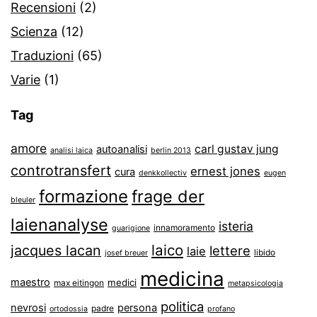
Recensioni
(2)
Scienza
(12)
Traduzioni
(65)
Varie
(1)
Tag
amore
carl gustav jung
autoanalisi
analisi laica
berlin 2013
controtransfert
ernest jones
cura
denkkollectiv
eugen
formazione
frage der
bleuler
laienanalyse
isteria
innamoramento
guarigione
laico
jacques lacan
lettere
laie
libido
josef breuer
medicina
maestro
medici
max eitingon
metapsicologia
politica
nevrosi
persona
padre
ortodossia
profano