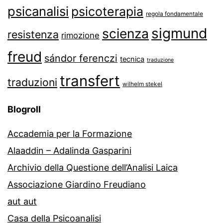
psicanalisi
psicoterapia
regola fondamentale
sigmund
scienza
resistenza
rimozione
freud
sándor ferenczi
tecnica
traduzione
transfert
traduzioni
wilhelm stekel
Blogroll
Accademia per la Formazione
Alaaddin – Adalinda Gasparini
Archivio della Questione dell’Analisi Laica
Associazione Giardino Freudiano
aut aut
Casa della Psicoanalisi