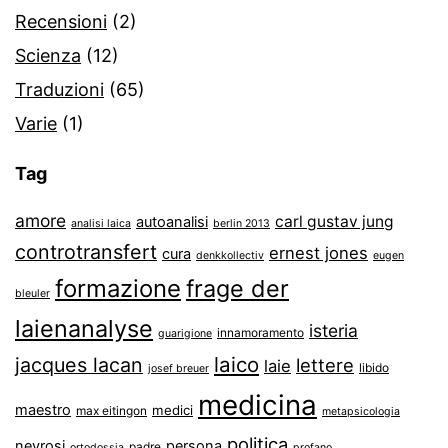
Recensioni
(2)
Scienza
(12)
Traduzioni
(65)
Varie
(1)
Tag
amore
carl gustav jung
autoanalisi
analisi laica
berlin 2013
controtransfert
ernest jones
cura
denkkollectiv
eugen
formazione
frage der
bleuler
laienanalyse
isteria
innamoramento
guarigione
laico
jacques lacan
lettere
laie
libido
josef breuer
medicina
maestro
medici
max eitingon
metapsicologia
politica
nevrosi
persona
padre
ortodossia
profano