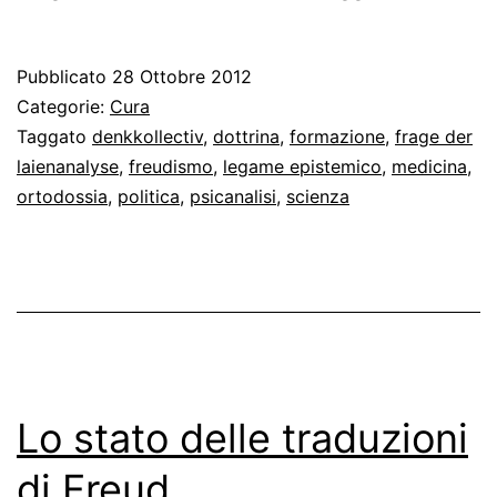
psicanalis
e
Pubblicato
28 Ottobre 2012
la
Categorie:
Cura
cura
Taggato
denkkollectiv
,
dottrina
,
formazione
,
frage der
laienanalyse
,
freudismo
,
legame epistemico
,
medicina
,
ortodossia
,
politica
,
psicanalisi
,
scienza
Lo stato delle traduzioni
di Freud