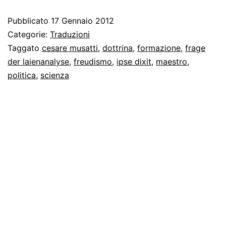
dell
Pubblicato
17 Gennaio 2012
tra
Categorie:
Traduzioni
di
Taggato
cesare musatti
,
dottrina
,
formazione
,
frage
der laienanalyse
,
freudismo
,
ipse dixit
,
maestro
,
Fre
politica
,
scienza