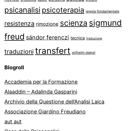
psicanalisi
psicoterapia
regola fondamentale
sigmund
scienza
resistenza
rimozione
freud
sándor ferenczi
tecnica
traduzione
transfert
traduzioni
wilhelm stekel
Blogroll
Accademia per la Formazione
Alaaddin – Adalinda Gasparini
Archivio della Questione dell’Analisi Laica
Associazione Giardino Freudiano
aut aut