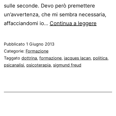
sulle seconde. Devo però premettere
un’avvertenza, che mi sembra necessaria,
Le
affacciandomi io…
Continua a leggere
miserie
dell’eff
Pubblicato
1 Giugno 2013
scuola
Categorie:
Formazione
Taggato
dottrina
,
formazione
,
jacques lacan
,
politica
,
psicanalisi
,
psicoterapia
,
sigmund freud