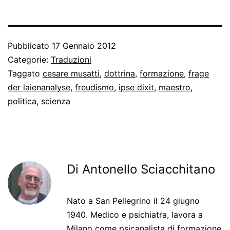
Pubblicato
17 Gennaio 2012
Categorie:
Traduzioni
Taggato
cesare musatti
,
dottrina
,
formazione
,
frage
der laienanalyse
,
freudismo
,
ipse dixit
,
maestro
,
politica
,
scienza
Di Antonello Sciacchitano
Nato a San Pellegrino il 24 giugno
1940. Medico e psichiatra, lavora a
Milano come psicanalista di formazione