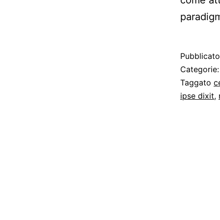
paradig
Pubblicat
Categorie
Taggato
c
ipse dixit
,