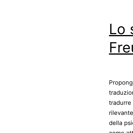
Lo 
Fre
Propongo
traduzio
tradurre
rilevante
della psi
come att