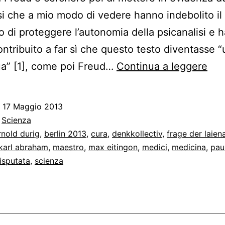
i che a mio modo di vedere hanno indebolito il
o di proteggere l’autonomia della psicanalisi e 
ontribuito a far sì che questo testo diventasse 
Un
ua” [1], come poi Freud…
Continua a leggere
buc
nel
o
17 Maggio 2013
e
:
Scienza
due
rnold durig
,
berlin 2013
,
cura
,
denkkollectiv
,
frage der laien
karl abraham
,
maestro
,
max eitingon
,
medici
,
medicina
,
pau
par
isputata
,
scienza