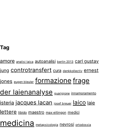
Tag
amore
carl gustav
autoanalisi
analisi laica
berlin 2013
controtransfert
ernest
jung
cura
denkkollectiv
formazione
frage
jones
eugen bleuler
der laienanalyse
innamoramento
guarigione
laico
jacques lacan
isteria
laie
josef breuer
lettere
maestro
medici
libido
max eitingon
medicina
nevrosi
metapsicologia
ortodossia