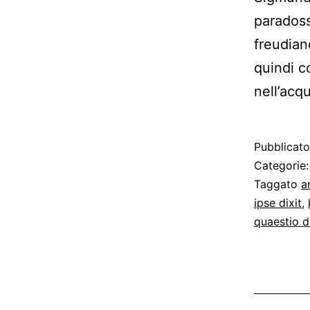
paradoss
freudian
quindi c
nell’acq
Pubblicat
Categorie
Taggato
a
ipse dixit
,
quaestio d