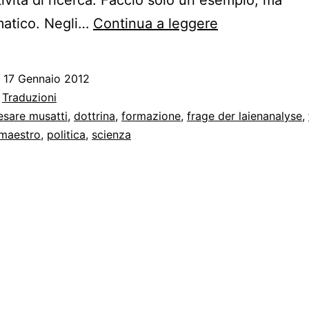
Lo
matico. Negli…
Continua a leggere
stato
delle
o
17 Gennaio 2012
traduzioni
:
Traduzioni
di
esare musatti
,
dottrina
,
formazione
,
frage der laienanalyse
,
maestro
,
politica
,
scienza
Freud