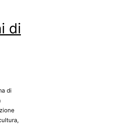
i di
ma di
n
azione
cultura,