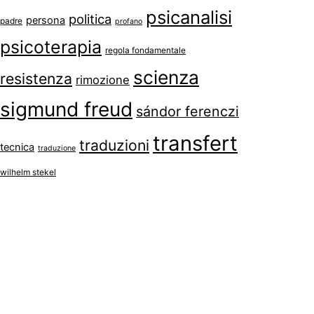
psicanalisi
politica
persona
padre
profano
psicoterapia
regola fondamentale
scienza
resistenza
rimozione
sigmund freud
sándor ferenczi
transfert
traduzioni
tecnica
traduzione
wilhelm stekel