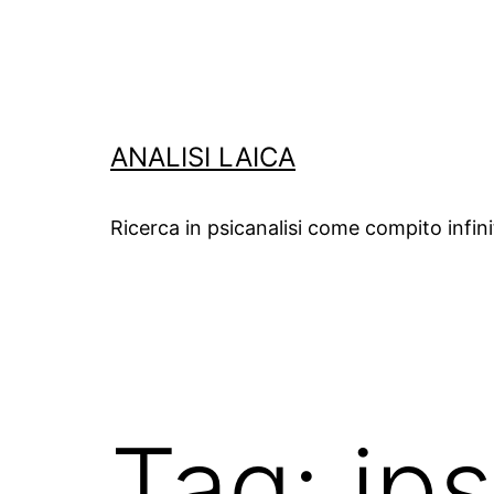
Salta
al
contenuto
ANALISI LAICA
Ricerca in psicanalisi come compito infin
Tag:
ips