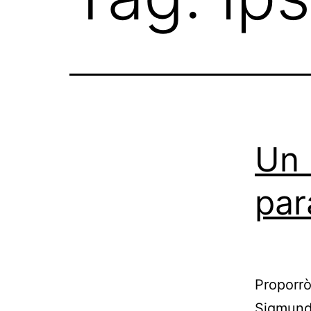
Un 
par
Proporrò
Sigmund 