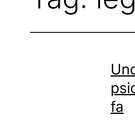
Uno
psic
fa