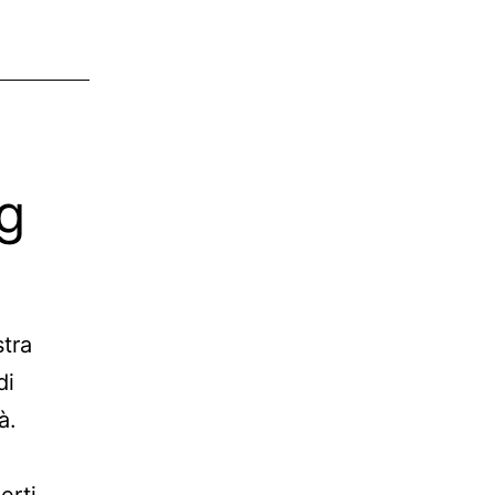
g
stra
di
à.
erti