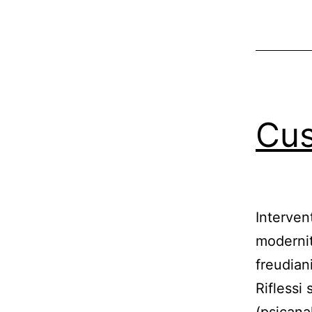
Cus
Interven
modernit
freudiani
Riflessi
(psicana