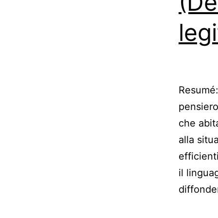
(De
leg
Resumé: 
pensiero
che abita
alla sit
efficien
il lingu
diffond