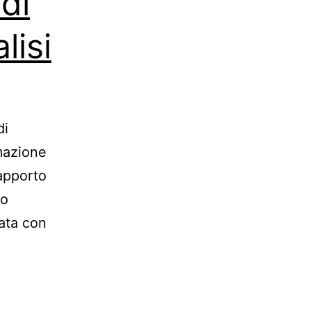
di
lisi
di
mazione
rapporto
ro
eata con