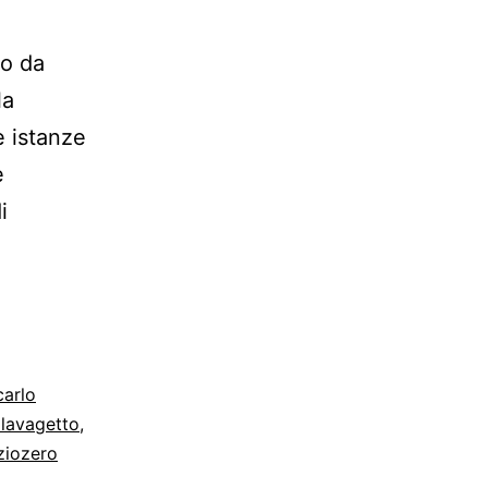
to da
la
e istanze
e
i
carlo
 lavagetto
,
ziozero