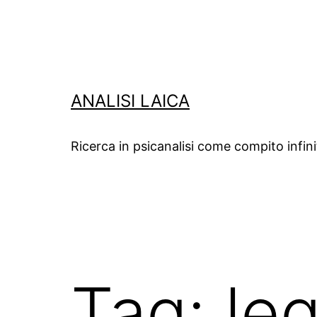
Salta
al
contenuto
ANALISI LAICA
Ricerca in psicanalisi come compito infin
Tag:
le