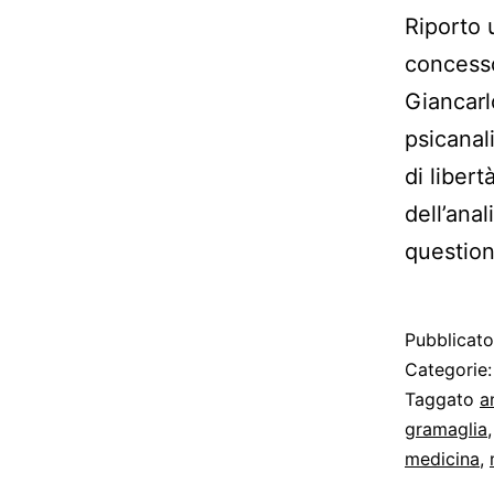
Riporto 
concesso
Giancarl
psicanal
di liber
dell’ana
questio
Pubblicat
Categorie
Taggato
a
gramaglia
medicina
,