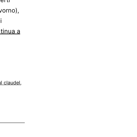
ivorno),
i
tinua a
l claudel
,