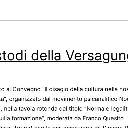
anni
fa
todi della Versagun
to al Convegno “Il disagio della cultura nella no
à”, organizzato dal movimento psicanalitico No
, nella tavola rotonda dal titolo “Norma e legalit
 sulla formazione”, moderata da Franco Quesito
lista, Torino) con la partecipazione di: Simone B