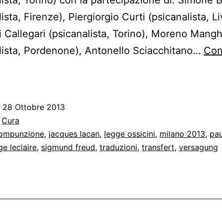
ista, Firenze), Piergiorgio Curti (psicanalista, L
 Callegari (psicanalista, Torino), Moreno Mangh
lista, Pordenone), Antonello Sciacchitano…
Con
Custodi
ella
Versagung
o
28 Ottobre 2013
:
Cura
ompunzione
,
jacques lacan
,
legge ossicini
,
milano 2013
,
pau
ge leclaire
,
sigmund freud
,
traduzioni
,
transfert
,
versagung