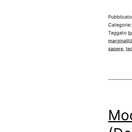
Pubblicat
Categorie
Taggato
b
marginalit
sapere
,
te
Mod