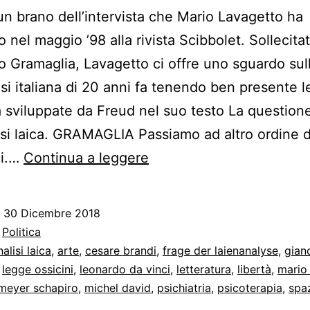
un brano dell’intervista che Mario Lavagetto ha
 nel maggio ’98 alla rivista Scibbolet. Sollecita
o Gramaglia, Lavagetto ci offre uno sguardo sul
isi italiana di 20 anni fa tenendo ben presente l
tà sviluppate da Freud nel suo testo La question
lisi laica. GRAMAGLIA Passiamo ad altro ordine d
Uno
ni.…
Continua a leggere
sguardo
sulla
o
30 Dicembre 2018
psicanalisi
:
Politica
in
nalisi laica
,
arte
,
cesare brandi
,
frage der laienanalyse
,
gian
,
legge ossicini
,
leonardo da vinci
,
letteratura
,
libertà
,
mario
Italia
meyer schapiro
,
michel david
,
psichiatria
,
psicoterapia
,
spa
20