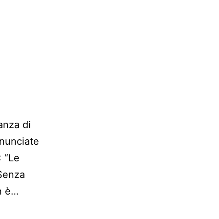
anza di
onunciate
: “Le
 Senza
on è…