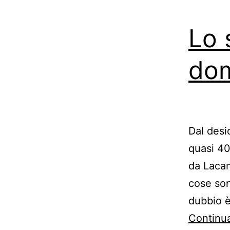
Lo 
do
Dal desi
quasi 40
da Lacan
cose son
dubbio è
Continua