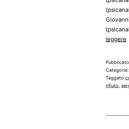
(psicanal
Giovanni
(psicana
leggere
d
Pubblicat
Categorie
Taggato
c
rifiuto
,
ser