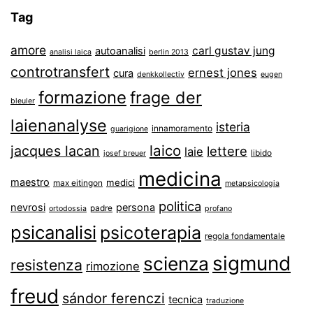
Tag
amore
carl gustav jung
autoanalisi
analisi laica
berlin 2013
controtransfert
ernest jones
cura
denkkollectiv
eugen
formazione
frage der
bleuler
laienanalyse
isteria
innamoramento
guarigione
laico
jacques lacan
lettere
laie
libido
josef breuer
medicina
maestro
medici
max eitingon
metapsicologia
politica
nevrosi
persona
padre
ortodossia
profano
psicanalisi
psicoterapia
regola fondamentale
sigmund
scienza
resistenza
rimozione
freud
sándor ferenczi
tecnica
traduzione