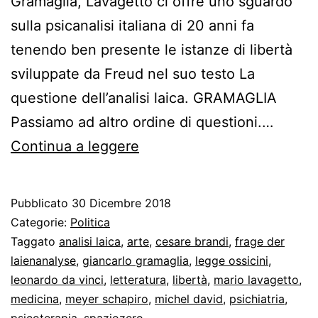
Gramaglia, Lavagetto ci offre uno sguardo
sulla psicanalisi italiana di 20 anni fa
tenendo ben presente le istanze di libertà
sviluppate da Freud nel suo testo La
questione dell’analisi laica. GRAMAGLIA
Passiamo ad altro ordine di questioni.…
Uno
Continua a leggere
sguardo
sulla
Pubblicato
30 Dicembre 2018
psicanalisi
Categorie:
Politica
in
Taggato
analisi laica
,
arte
,
cesare brandi
,
frage der
laienanalyse
,
giancarlo gramaglia
,
legge ossicini
,
Italia
leonardo da vinci
,
letteratura
,
libertà
,
mario lavagetto
,
20
medicina
,
meyer schapiro
,
michel david
,
psichiatria
,
anni
psicoterapia
,
spaziozero