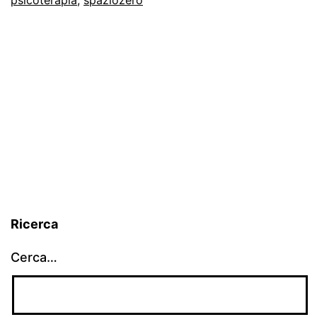
fa
Ricerca
Cerca…