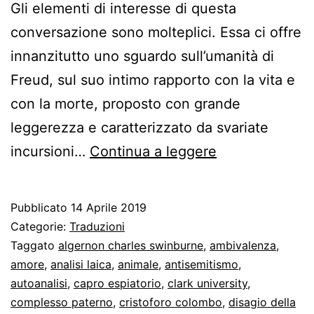
Gli elementi di interesse di questa
conversazione sono molteplici. Essa ci offre
innanzitutto uno sguardo sull’umanità di
Freud, sul suo intimo rapporto con la vita e
con la morte, proposto con grande
leggerezza e caratterizzato da svariate
Freud
incursioni…
Continua a leggere
incontra
la
Pubblicato
14 Aprile 2019
Sfinge.
Categorie:
Traduzioni
Intervista
Taggato
algernon charles swinburne
,
ambivalenza
,
amore
,
analisi laica
,
animale
,
antisemitismo
,
del
autoanalisi
,
capro espiatorio
,
clark university
,
1926
complesso paterno
,
cristoforo colombo
,
disagio della