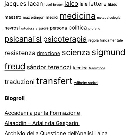
laico
jacques lacan
lettere
laie
libido
josef breuer
medicina
maestro
medici
max eitingon
metapsicologia
politica
nevrosi
persona
padre
ortodossia
profano
psicanalisi
psicoterapia
regola fondamentale
sigmund
scienza
resistenza
rimozione
freud
sándor ferenczi
tecnica
traduzione
transfert
traduzioni
wilhelm stekel
Blogroll
Accademia per la Formazione
Alaaddin – Adalinda Gasparini
Archivio della Questione dell’Analisi Laica