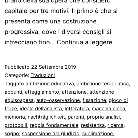
brano della sua opera che considero
capitale per tre motivi. Il primo è che si
presenta come una costruzione
progressiva, dove i diversi consigli si
Consigli
intrecciano fino…
Continua a leggere
per
il
Pubblicato
22 Settembre 2019
medico
Categorie:
Traduzioni
nel
Taggato
ambizione educativa
,
ambizione terapeutica
,
appunti
,
atteggiamento
,
attenzione
,
attenzione
trattame
equisospesa
,
auto-osservazione
,
fissazione
,
gioco di
psicanali
forze
,
ideale dell’analista
,
letteratura
,
macchia cieca
,
memoria
,
nachträglichkeit
,
parenti
,
propria analisi
,
protocolli
,
regola fondamentale
,
resistenza
,
ricerca
,
sogno
,
sospensione del giudizio
,
sublimazione
,