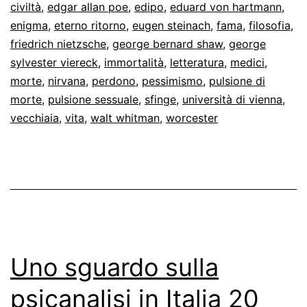
civiltà
,
edgar allan poe
,
edipo
,
eduard von hartmann
,
enigma
,
eterno ritorno
,
eugen steinach
,
fama
,
filosofia
,
friedrich nietzsche
,
george bernard shaw
,
george
sylvester viereck
,
immortalità
,
letteratura
,
medici
,
morte
,
nirvana
,
perdono
,
pessimismo
,
pulsione di
morte
,
pulsione sessuale
,
sfinge
,
università di vienna
,
vecchiaia
,
vita
,
walt whitman
,
worcester
Uno sguardo sulla
psicanalisi in Italia 20