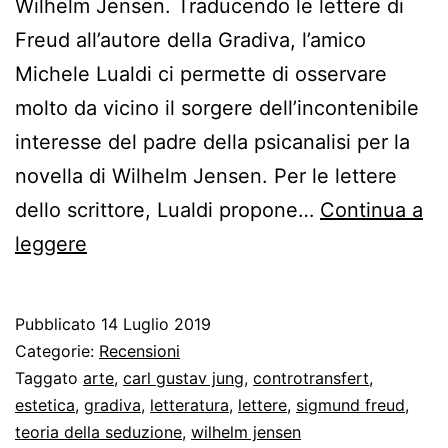
Wilhelm Jensen. Traducendo le lettere di
Freud all’autore della Gradiva, l’amico
Michele Lualdi ci permette di osservare
molto da vicino il sorgere dell’incontenibile
interesse del padre della psicanalisi per la
novella di Wilhelm Jensen. Per le lettere
dello scrittore, Lualdi propone…
Continua a
Carteggio
leggere
Freud-
Jensen
Pubblicato
14 Luglio 2019
(1907)
Categorie:
Recensioni
Taggato
arte
,
carl gustav jung
,
controtransfert
,
estetica
,
gradiva
,
letteratura
,
lettere
,
sigmund freud
,
teoria della seduzione
,
wilhelm jensen