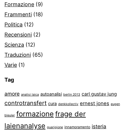
Formazione
(9)
Frammenti
(18)
Politica
(12)
Recensioni
(2)
Scienza
(12)
Traduzioni
(65)
Varie
(1)
Tag
amore
carl gustav jung
autoanalisi
analisi laica
berlin 2013
controtransfert
ernest jones
cura
denkkollectiv
eugen
formazione
frage der
bleuler
laienanalyse
isteria
innamoramento
guarigione