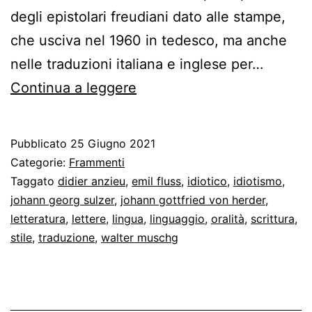
degli epistolari freudiani dato alle stampe,
che usciva nel 1960 in tedesco, ma anche
nelle traduzioni italiana e inglese per…
Sigmund
Continua a leggere
Freud
e
Pubblicato
25 Giugno 2021
lo
Categorie:
Frammenti
stile
Taggato
didier anzieu
,
emil fluss
,
idiotico
,
idiotismo
,
johann georg sulzer
,
johann gottfried von herder
,
idiotico
letteratura
,
lettere
,
lingua
,
linguaggio
,
oralità
,
scrittura
,
stile
,
traduzione
,
walter muschg