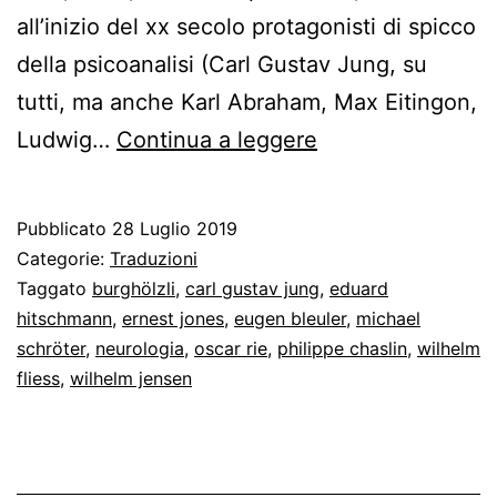
all’inizio del xx secolo protagonisti di spicco
della psicoanalisi (Carl Gustav Jung, su
tutti, ma anche Karl Abraham, Max Eitingon,
Freud
Ludwig…
Continua a leggere
–
Bleuler,
Pubblicato
28 Luglio 2019
da
Categorie:
Traduzioni
neurologo
Taggato
burghölzli
,
carl gustav jung
,
eduard
hitschmann
,
ernest jones
,
eugen bleuler
,
michael
a
schröter
,
neurologia
,
oscar rie
,
philippe chaslin
,
wilhelm
neurologo
fliess
,
wilhelm jensen