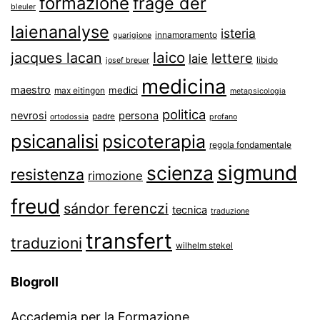
formazione
frage der
bleuler
laienanalyse
isteria
innamoramento
guarigione
laico
jacques lacan
lettere
laie
libido
josef breuer
medicina
maestro
medici
max eitingon
metapsicologia
politica
nevrosi
persona
padre
ortodossia
profano
psicanalisi
psicoterapia
regola fondamentale
sigmund
scienza
resistenza
rimozione
freud
sándor ferenczi
tecnica
traduzione
transfert
traduzioni
wilhelm stekel
Blogroll
Accademia per la Formazione