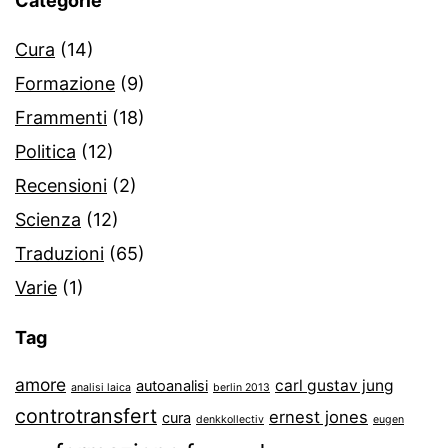
Categorie
Cura
(14)
Formazione
(9)
Frammenti
(18)
Politica
(12)
Recensioni
(2)
Scienza
(12)
Traduzioni
(65)
Varie
(1)
Tag
amore
carl gustav jung
autoanalisi
analisi laica
berlin 2013
controtransfert
ernest jones
cura
denkkollectiv
eugen