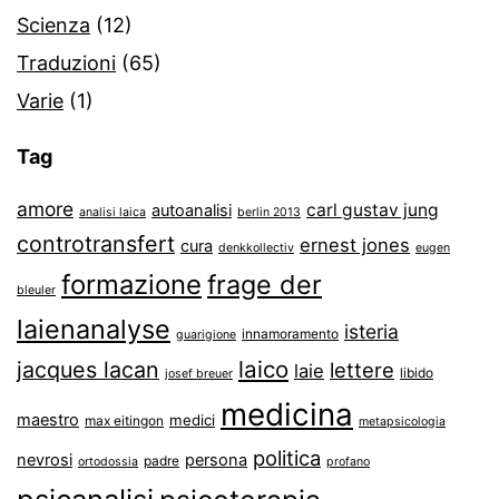
Scienza
(12)
Traduzioni
(65)
Varie
(1)
Tag
amore
carl gustav jung
autoanalisi
analisi laica
berlin 2013
controtransfert
ernest jones
cura
denkkollectiv
eugen
formazione
frage der
bleuler
laienanalyse
isteria
innamoramento
guarigione
laico
jacques lacan
lettere
laie
libido
josef breuer
medicina
maestro
medici
max eitingon
metapsicologia
politica
nevrosi
persona
padre
ortodossia
profano