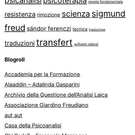
psicanalisi
psicoterapia
regola fondamentale
sigmund
scienza
resistenza
rimozione
freud
sándor ferenczi
tecnica
traduzione
transfert
traduzioni
wilhelm stekel
Blogroll
Accademia per la Formazione
Alaaddin – Adalinda Gasparini
Archivio della Questione dell’Analisi Laica
Associazione Giardino Freudiano
aut aut
Casa della Psicoanalisi