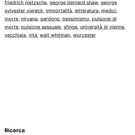
friedrich nietzsche
,
george bernard shaw
,
george
sylvester viereck
,
immortalità
,
letteratura
,
medici
,
morte
,
nirvana
,
perdono
,
pessimismo
,
pulsione di
morte
,
pulsione sessuale
,
sfinge
,
università di vienna
,
vecchiaia
,
vita
,
walt whitman
,
worcester
Ricerca