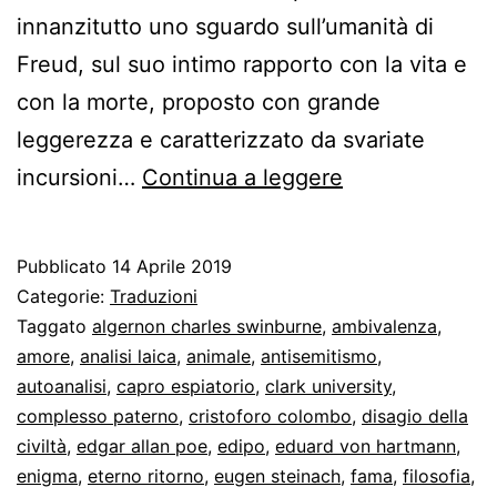
innanzitutto uno sguardo sull’umanità di
Freud, sul suo intimo rapporto con la vita e
con la morte, proposto con grande
leggerezza e caratterizzato da svariate
Freud
incursioni…
Continua a leggere
incontra
la
Pubblicato
14 Aprile 2019
Sfinge.
Categorie:
Traduzioni
Intervista
Taggato
algernon charles swinburne
,
ambivalenza
,
amore
,
analisi laica
,
animale
,
antisemitismo
,
del
autoanalisi
,
capro espiatorio
,
clark university
,
1926
complesso paterno
,
cristoforo colombo
,
disagio della
civiltà
,
edgar allan poe
,
edipo
,
eduard von hartmann
,
enigma
,
eterno ritorno
,
eugen steinach
,
fama
,
filosofia
,