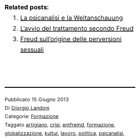
Related posts:
La psicanalisi e la Weltanschauung
L’avvio del trattamento secondo Freud
Freud sull’origine delle perversioni
sessuali
Pubblicato
15 Giugno 2013
Di
Giorgio Landoni
Categorie:
Formazione
Taggato
artigiano
,
crisi
,
entfremd
,
formazione
,
globalizzazione
,
kultur
,
lavoro
,
politica
,
psicanalisi
,