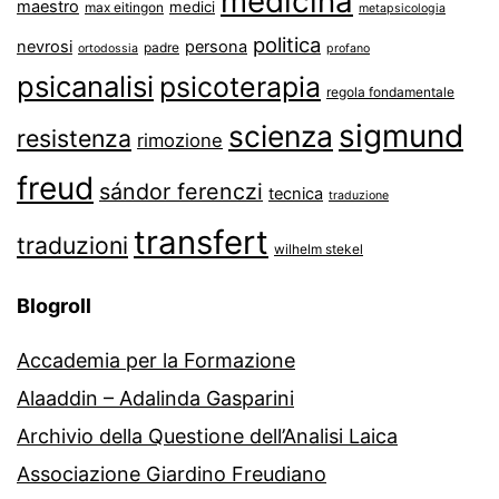
medicina
maestro
medici
max eitingon
metapsicologia
politica
nevrosi
persona
padre
ortodossia
profano
psicanalisi
psicoterapia
regola fondamentale
sigmund
scienza
resistenza
rimozione
freud
sándor ferenczi
tecnica
traduzione
transfert
traduzioni
wilhelm stekel
Blogroll
Accademia per la Formazione
Alaaddin – Adalinda Gasparini
Archivio della Questione dell’Analisi Laica
Associazione Giardino Freudiano