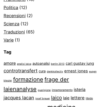
Politica
(12)
Recensioni
(2)
Scienza
(12)
Traduzioni
(65)
Varie
(1)
Tag
amore
carl gustav jung
autoanalisi
analisi laica
berlin 2013
controtransfert
ernest jones
cura
denkkollectiv
eugen
formazione
frage der
bleuler
laienanalyse
isteria
innamoramento
guarigione
laico
jacques lacan
lettere
laie
libido
josef breuer