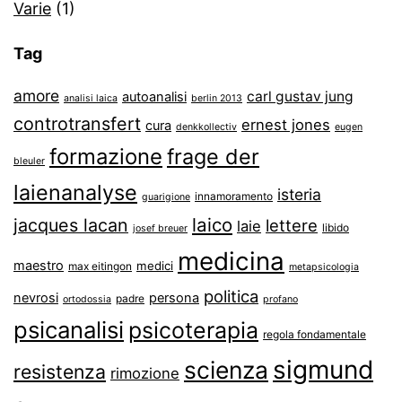
Varie
(1)
Tag
amore
carl gustav jung
autoanalisi
analisi laica
berlin 2013
controtransfert
ernest jones
cura
denkkollectiv
eugen
formazione
frage der
bleuler
laienanalyse
isteria
innamoramento
guarigione
laico
jacques lacan
lettere
laie
libido
josef breuer
medicina
maestro
medici
max eitingon
metapsicologia
politica
nevrosi
persona
padre
ortodossia
profano
psicanalisi
psicoterapia
regola fondamentale
sigmund
scienza
resistenza
rimozione