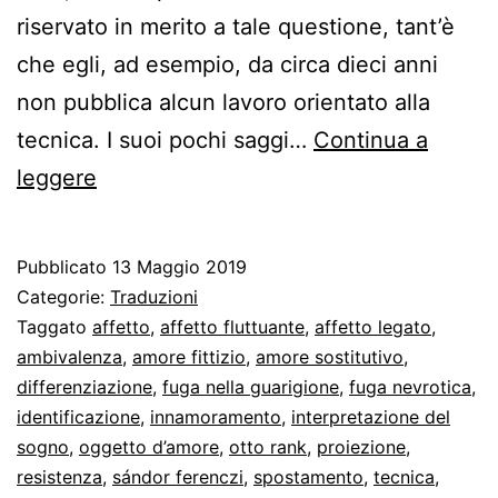
riservato in merito a tale questione, tant’è
che egli, ad esempio, da circa dieci anni
non pubblica alcun lavoro orientato alla
tecnica. I suoi pochi saggi…
Continua a
Le
leggere
diverse
forme
Pubblicato
13 Maggio 2019
del
Categorie:
Traduzioni
transfert
Taggato
affetto
,
affetto fluttuante
,
affetto legato
,
ambivalenza
,
amore fittizio
,
amore sostitutivo
,
secondo
differenziazione
,
fuga nella guarigione
,
fuga nevrotica
,
Stekel
identificazione
,
innamoramento
,
interpretazione del
sogno
,
oggetto d’amore
,
otto rank
,
proiezione
,
resistenza
,
sándor ferenczi
,
spostamento
,
tecnica
,