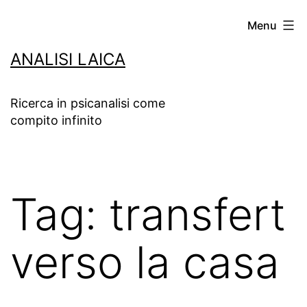
Salta
Menu
al
ANALISI LAICA
contenuto
Ricerca in psicanalisi come
compito infinito
Tag:
transfert
verso la casa