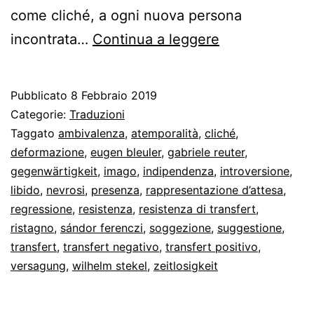
come cliché, a ogni nuova persona
La
incontrata…
Continua a leggere
dinamica
del
Pubblicato
8 Febbraio 2019
transfert
Categorie:
Traduzioni
secondo
Taggato
ambivalenza
,
atemporalità
,
cliché
,
deformazione
,
eugen bleuler
,
gabriele reuter
,
Freud
gegenwärtigkeit
,
imago
,
indipendenza
,
introversione
,
libido
,
nevrosi
,
presenza
,
rappresentazione d’attesa
,
regressione
,
resistenza
,
resistenza di transfert
,
ristagno
,
sándor ferenczi
,
soggezione
,
suggestione
,
transfert
,
transfert negativo
,
transfert positivo
,
versagung
,
wilhelm stekel
,
zeitlosigkeit