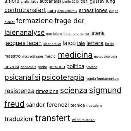
amore
carl gustav jung
autoanalisi
analisi laica
berlin 2013
controtransfert
ernest jones
cura
denkkollectiv
eugen
formazione
frage der
bleuler
laienanalyse
isteria
innamoramento
guarigione
laico
jacques lacan
lettere
laie
libido
josef breuer
medicina
maestro
medici
max eitingon
metapsicologia
politica
nevrosi
persona
padre
ortodossia
profano
psicanalisi
psicoterapia
regola fondamentale
sigmund
scienza
resistenza
rimozione
freud
sándor ferenczi
tecnica
traduzione
transfert
traduzioni
wilhelm stekel