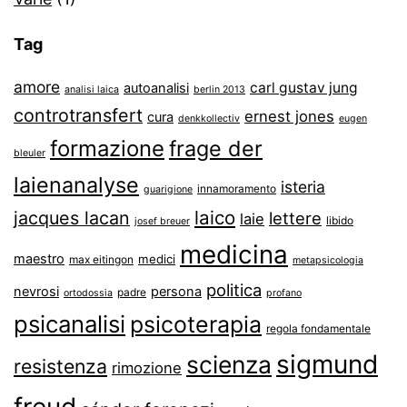
Tag
amore
carl gustav jung
autoanalisi
analisi laica
berlin 2013
controtransfert
ernest jones
cura
denkkollectiv
eugen
formazione
frage der
bleuler
laienanalyse
isteria
innamoramento
guarigione
laico
jacques lacan
lettere
laie
libido
josef breuer
medicina
maestro
medici
max eitingon
metapsicologia
politica
nevrosi
persona
padre
ortodossia
profano
psicanalisi
psicoterapia
regola fondamentale
sigmund
scienza
resistenza
rimozione
freud