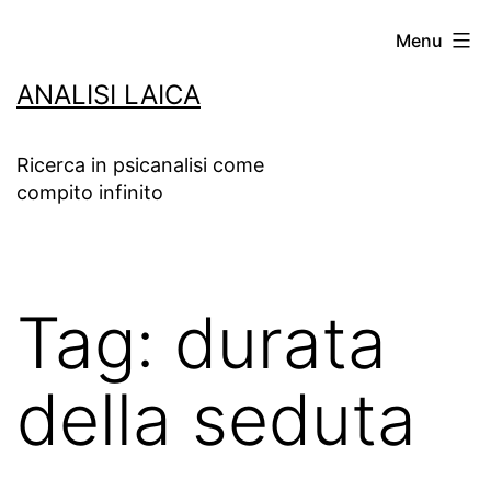
Salta
Menu
al
ANALISI LAICA
contenuto
Ricerca in psicanalisi come
compito infinito
Tag:
durata
della seduta