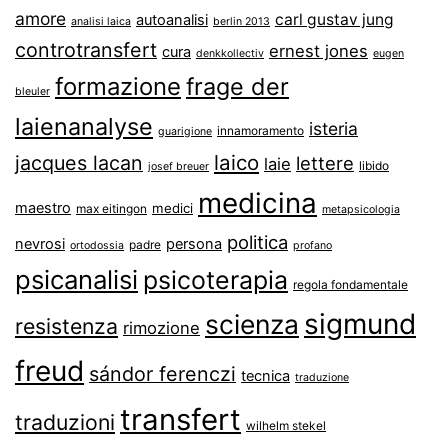
amore
carl gustav jung
autoanalisi
analisi laica
berlin 2013
controtransfert
ernest jones
cura
denkkollectiv
eugen
formazione
frage der
bleuler
laienanalyse
isteria
innamoramento
guarigione
laico
jacques lacan
lettere
laie
libido
josef breuer
medicina
maestro
medici
max eitingon
metapsicologia
politica
nevrosi
persona
padre
ortodossia
profano
psicanalisi
psicoterapia
regola fondamentale
sigmund
scienza
resistenza
rimozione
freud
sándor ferenczi
tecnica
traduzione
transfert
traduzioni
wilhelm stekel