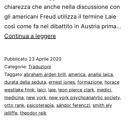
chiarezza che anche nella discussione con
gli americani Freud utilizza il termine Laie
così come fa nel dibattito in Austria prima…
Freud,
Continua a leggere
Brill
e
Pubblicato
23 Aprile 2020
l’analisi
Categorie:
Traduzioni
laica
Taggato
abraham arden brill
,
america
,
analisi laica
,
durata della seduta
,
ernest jones
,
formazione
,
horace
in
westlake frink
,
laici
,
laie
,
leon pierce clark
,
medici
,
America
medicina
,
new york
,
new york psychoanalytic society
,
otto rank
,
psicoterapia
,
sándor ferenczi
,
smith ely
jelliffe
,
theodor reik