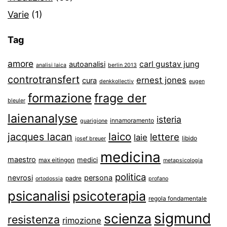
Varie
(1)
Tag
amore
carl gustav jung
autoanalisi
analisi laica
berlin 2013
controtransfert
ernest jones
cura
denkkollectiv
eugen
formazione
frage der
bleuler
laienanalyse
isteria
innamoramento
guarigione
laico
jacques lacan
lettere
laie
libido
josef breuer
medicina
maestro
medici
max eitingon
metapsicologia
politica
nevrosi
persona
padre
ortodossia
profano
psicanalisi
psicoterapia
regola fondamentale
sigmund
scienza
resistenza
rimozione