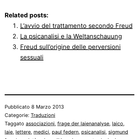
Related posts:
L’avvio del trattamento secondo Freud
La psicanalisi e la Weltanschauung
Freud sull’origine delle perversioni
sessuali
Pubblicato
8 Marzo 2013
Categorie:
Traduzioni
Taggato
associazioni
,
frage der laienanalyse
,
laico
,
laie
,
lettere
,
medici
,
paul federn
,
psicanalisi
,
sigmund