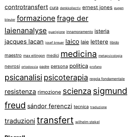
controtransfert
ernest jones
cura
denkkollectiv
eugen
formazione
frage der
bleuler
laienanalyse
isteria
innamoramento
guarigione
laico
jacques lacan
lettere
laie
libido
josef breuer
medicina
maestro
medici
max eitingon
metapsicologia
politica
nevrosi
persona
padre
ortodossia
profano
psicanalisi
psicoterapia
regola fondamentale
sigmund
scienza
resistenza
rimozione
freud
sándor ferenczi
tecnica
traduzione
transfert
traduzioni
wilhelm stekel