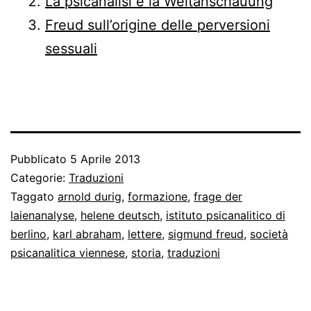
La psicanalisi e la Weltanschauung
Freud sull’origine delle perversioni
sessuali
Pubblicato
5 Aprile 2013
Categorie:
Traduzioni
Taggato
arnold durig
,
formazione
,
frage der
laienanalyse
,
helene deutsch
,
istituto psicanalitico di
berlino
,
karl abraham
,
lettere
,
sigmund freud
,
società
psicanalitica viennese
,
storia
,
traduzioni