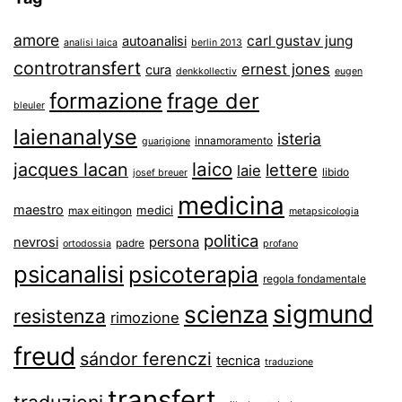
amore
carl gustav jung
autoanalisi
analisi laica
berlin 2013
controtransfert
ernest jones
cura
denkkollectiv
eugen
formazione
frage der
bleuler
laienanalyse
isteria
innamoramento
guarigione
laico
jacques lacan
lettere
laie
libido
josef breuer
medicina
maestro
medici
max eitingon
metapsicologia
politica
nevrosi
persona
padre
ortodossia
profano
psicanalisi
psicoterapia
regola fondamentale
sigmund
scienza
resistenza
rimozione
freud
sándor ferenczi
tecnica
traduzione
transfert