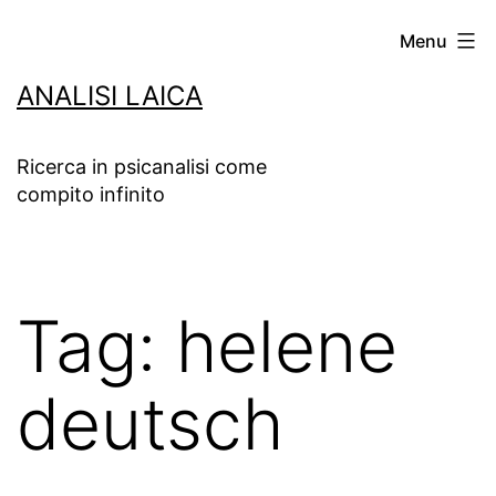
Salta
Menu
al
ANALISI LAICA
contenuto
Ricerca in psicanalisi come
compito infinito
Tag:
helene
deutsch