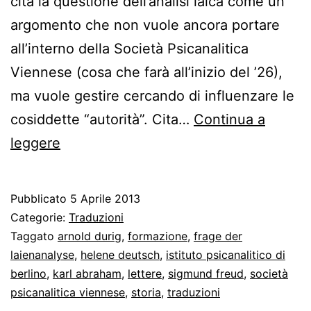
cita la questione dell’analisi laica come un
argomento che non vuole ancora portare
all’interno della Società Psicanalitica
Viennese (cosa che farà all’inizio del ’26),
ma vuole gestire cercando di influenzare le
cosiddette “autorità”. Cita…
Continua a
Lettera
leggere
di
Freud
Pubblicato
5 Aprile 2013
ad
Categorie:
Traduzioni
Abraham
Taggato
arnold durig
,
formazione
,
frage der
laienanalyse
,
helene deutsch
,
istituto psicanalitico di
sull’analisi
berlino
,
karl abraham
,
lettere
,
sigmund freud
,
società
laica
psicanalitica viennese
,
storia
,
traduzioni