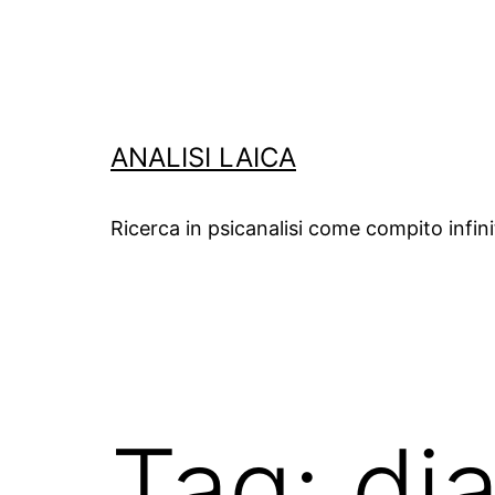
Salta
al
contenuto
ANALISI LAICA
Ricerca in psicanalisi come compito infin
Tag:
di