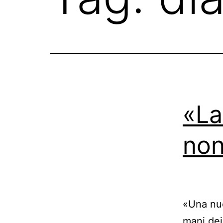
«La
non
«Una nuo
mani dei