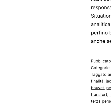
respons
Situation
analitic
perfino 
anche se
Pubblicat
Categorie
Taggato
a
finalità
,
ja
bouvet
,
pe
transfert
,
terza pers