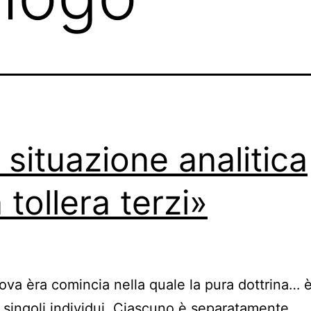
 situazione analitica
 tollera terzi»
va èra comincia nella quale la pura dottrina… è
 singoli individui. Ciascuno è separatamente