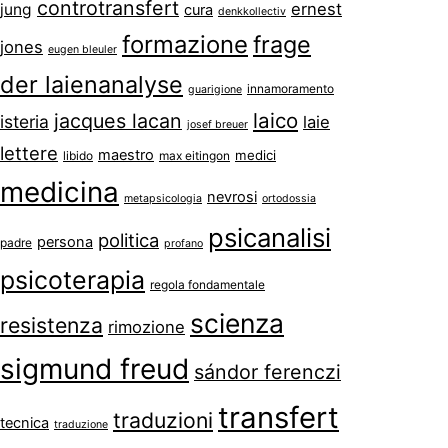
controtransfert
ernest
jung
cura
denkkollectiv
formazione
frage
jones
eugen bleuler
der laienanalyse
innamoramento
guarigione
laico
jacques lacan
isteria
laie
josef breuer
lettere
maestro
medici
libido
max eitingon
medicina
nevrosi
metapsicologia
ortodossia
psicanalisi
politica
persona
padre
profano
psicoterapia
regola fondamentale
scienza
resistenza
rimozione
sigmund freud
sándor ferenczi
transfert
traduzioni
tecnica
traduzione