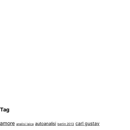
Tag
amore
carl gustav
autoanalisi
analisi laica
berlin 2013