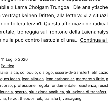
abile.» Lama Chöigam Trungpa Die analytische
 verträgt keinen Dritten, alla lettera: «La situaz
a non tollera terzi»1. Questa affermazione radical
brutale, troneggia sul frontone della Laienanaly
 nulla può contro l’astuzia di una…
Continua a 
o
11 Luglio 2020
:
Politica
nalisi laica
,
colloquio
,
dialogo
,
essere-di-transfert
,
etificazi
cques lacan
,
jean allouch
,
jean carbonnier
,
margareth little
,
rcorso
,
professione
,
regola fondamentale
,
resistenza
,
resis
rinuncia
,
scarto
,
situazione analitica
,
situazione di transfert
ona
,
terzo
,
theodor reik
,
transfert
,
versagung