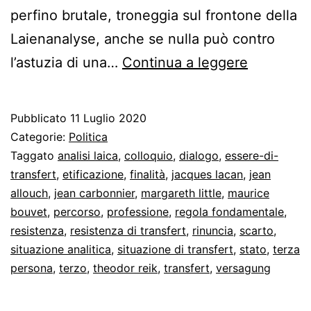
perfino brutale, troneggia sul frontone della
Laienanalyse, anche se nulla può contro
«La
l’astuzia di una…
Continua a leggere
situazion
analitica
Pubblicato
11 Luglio 2020
non
Categorie:
Politica
tollera
Taggato
analisi laica
,
colloquio
,
dialogo
,
essere-di-
transfert
,
etificazione
,
finalità
,
jacques lacan
,
jean
terzi»
allouch
,
jean carbonnier
,
margareth little
,
maurice
bouvet
,
percorso
,
professione
,
regola fondamentale
,
resistenza
,
resistenza di transfert
,
rinuncia
,
scarto
,
situazione analitica
,
situazione di transfert
,
stato
,
terza
persona
,
terzo
,
theodor reik
,
transfert
,
versagung