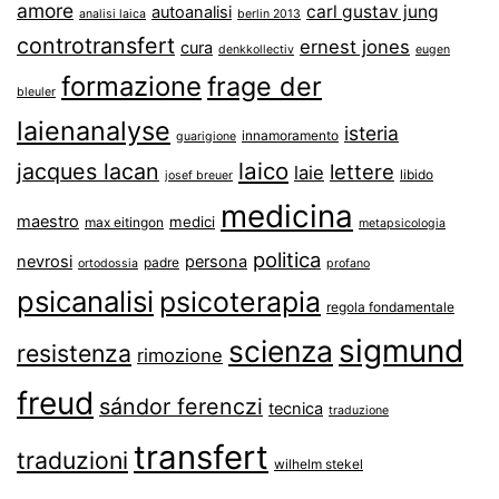
amore
carl gustav jung
autoanalisi
analisi laica
berlin 2013
controtransfert
ernest jones
cura
denkkollectiv
eugen
formazione
frage der
bleuler
laienanalyse
isteria
innamoramento
guarigione
laico
jacques lacan
lettere
laie
libido
josef breuer
medicina
maestro
medici
max eitingon
metapsicologia
politica
nevrosi
persona
padre
ortodossia
profano
psicanalisi
psicoterapia
regola fondamentale
sigmund
scienza
resistenza
rimozione
freud
sándor ferenczi
tecnica
traduzione
transfert
traduzioni
wilhelm stekel