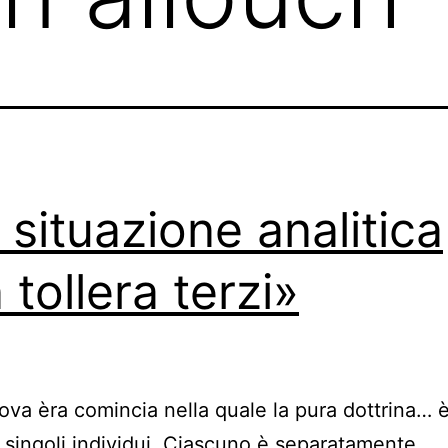
 situazione analitica
 tollera terzi»
va èra comincia nella quale la pura dottrina… è
 singoli individui. Ciascuno è separatamente