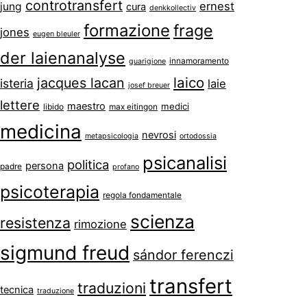
controtransfert
ernest
jung
cura
denkkollectiv
formazione
frage
jones
eugen bleuler
der laienanalyse
innamoramento
guarigione
laico
jacques lacan
isteria
laie
josef breuer
lettere
maestro
medici
libido
max eitingon
medicina
nevrosi
metapsicologia
ortodossia
psicanalisi
politica
persona
padre
profano
psicoterapia
regola fondamentale
scienza
resistenza
rimozione
sigmund freud
sándor ferenczi
transfert
traduzioni
tecnica
traduzione