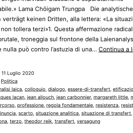
abile.» Lama Chöigam Trungpa Die analytische
 verträgt keinen Dritten, alla lettera: «La situaz
a non tollera terzi»1. Questa affermazione radical
brutale, troneggia sul frontone della Laienanaly
 nulla può contro l’astuzia di una…
Continua a 
o
11 Luglio 2020
:
Politica
nalisi laica
,
colloquio
,
dialogo
,
essere-di-transfert
,
etificazi
cques lacan
,
jean allouch
,
jean carbonnier
,
margareth little
,
rcorso
,
professione
,
regola fondamentale
,
resistenza
,
resis
rinuncia
,
scarto
,
situazione analitica
,
situazione di transfert
ona
,
terzo
,
theodor reik
,
transfert
,
versagung