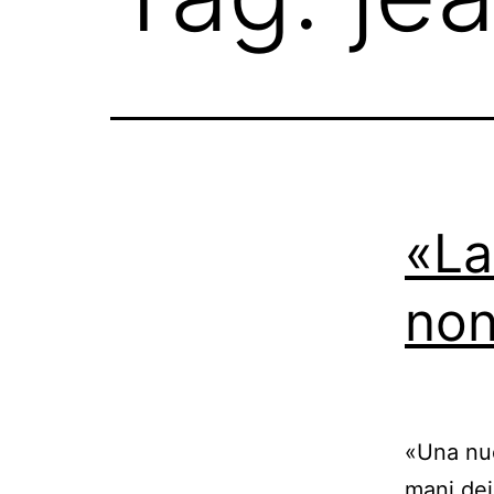
«La
non
«Una nuo
mani dei