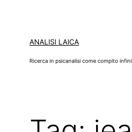
Salta
al
contenuto
ANALISI LAICA
Ricerca in psicanalisi come compito infin
Tag:
je