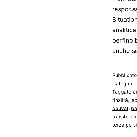
respons
Situation
analitic
perfino 
anche se
Pubblicat
Categorie
Taggato
a
finalità
,
ja
bouvet
,
pe
transfert
,
terza pers