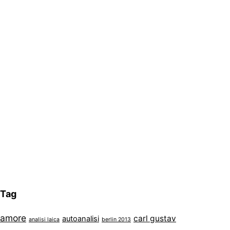
Tag
amore
carl gustav
autoanalisi
analisi laica
berlin 2013