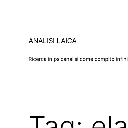
Salta
al
contenuto
ANALISI LAICA
Ricerca in psicanalisi come compito infin
Tag:
el