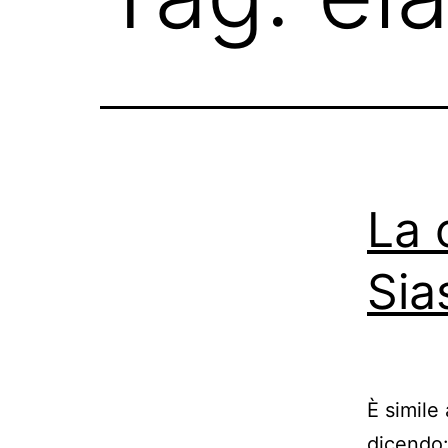
La 
Sia
È simile
dicendo: