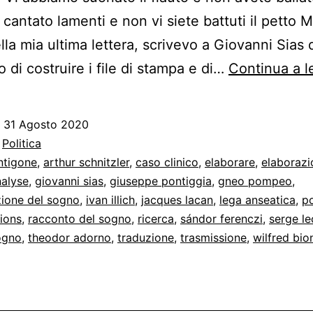
cantato lamenti e non vi siete battuti il petto M
lla mia ultima lettera, scrivevo a Giovanni Sias 
o di costruire i file di stampa e di…
Continua a l
o
31 Agosto 2020
:
Politica
ntigone
,
arthur schnitzler
,
caso clinico
,
elaborare
,
elaborazi
nalyse
,
giovanni sias
,
giuseppe pontiggia
,
gneo pompeo
,
zione del sogno
,
ivan illich
,
jacques lacan
,
lega anseatica
,
po
tions
,
racconto del sogno
,
ricerca
,
sándor ferenczi
,
serge le
ogno
,
theodor adorno
,
traduzione
,
trasmissione
,
wilfred bio