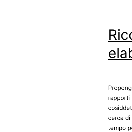
Ric
ela
Propongo
rapporti 
cosiddet
cerca di 
tempo po