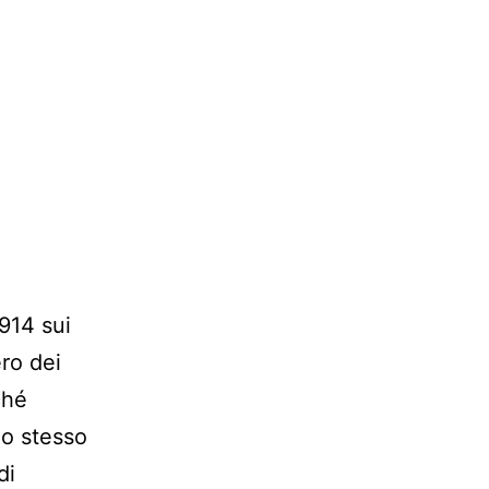
914 sui
ero dei
ché
lo stesso
di