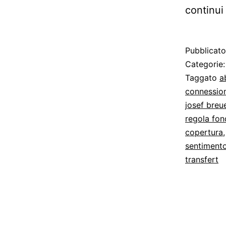
continui
Pubblicat
Categorie
Taggato
a
connessio
josef breu
regola fo
copertura
sentimento
transfert