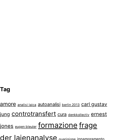
Tag
amore
carl gustav
autoanalisi
analisi laica
berlin 2013
controtransfert
ernest
jung
cura
denkkollectiv
formazione
frage
jones
eugen bleuler
der laienanalyse
innamoramento
guarigione