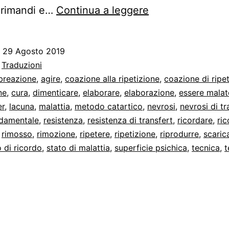
Ricordare,
 rimandi e…
Continua a leggere
ripetere
ed
o
29 Agosto 2019
elaborare
:
Traduzioni
breazione
,
agire
,
coazione alla ripetizione
,
coazione di ripe
ne
,
cura
,
dimenticare
,
elaborare
,
elaborazione
,
essere malat
er
,
lacuna
,
malattia
,
metodo catartico
,
nevrosi
,
nevrosi di tr
ndamentale
,
resistenza
,
resistenza di transfert
,
ricordare
,
ric
,
rimosso
,
rimozione
,
ripetere
,
ripetizione
,
riprodurre
,
scaric
 di ricordo
,
stato di malattia
,
superficie psichica
,
tecnica
,
t