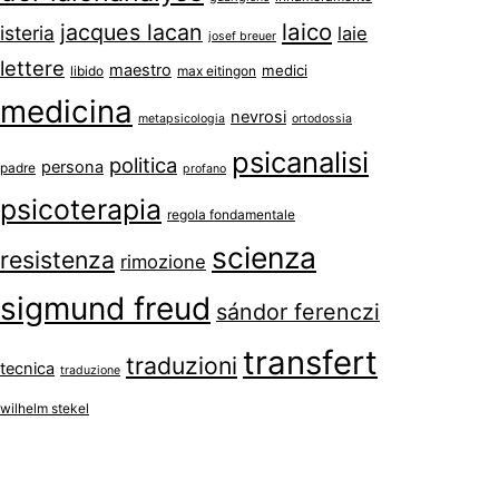
laico
jacques lacan
isteria
laie
josef breuer
lettere
maestro
medici
libido
max eitingon
medicina
nevrosi
metapsicologia
ortodossia
psicanalisi
politica
persona
padre
profano
psicoterapia
regola fondamentale
scienza
resistenza
rimozione
sigmund freud
sándor ferenczi
transfert
traduzioni
tecnica
traduzione
wilhelm stekel