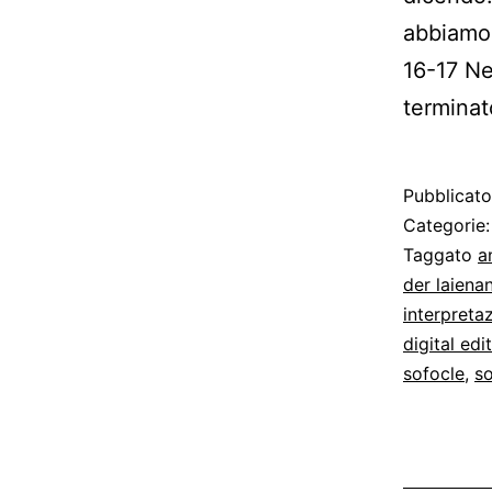
abbiamo 
16-17 Ne
terminat
Pubblicat
Categorie
Taggato
a
der laiena
interpreta
digital edi
sofocle
,
s