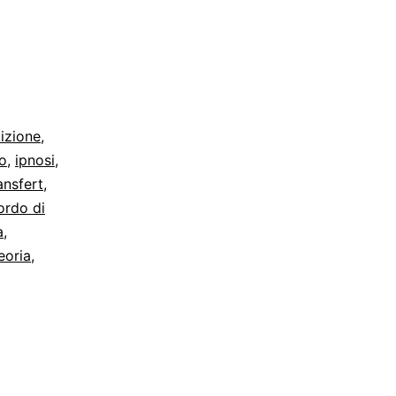
tizione
,
o
,
ipnosi
,
ansfert
,
ordo di
a
,
eoria
,