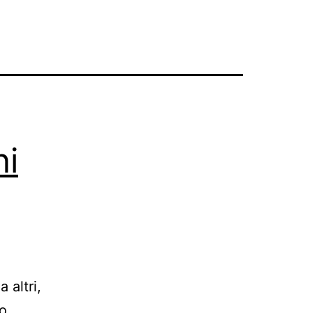
ni
 altri,
o,