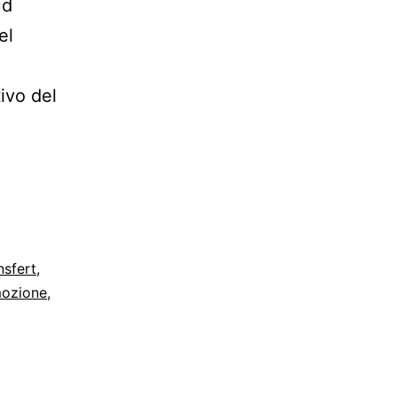
ud
el
ivo del
nsfert
,
mozione
,