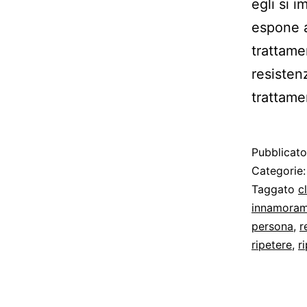
egli si 
espone al
trattamen
resisten
trattame
Pubblicat
Categorie
Taggato
c
innamoram
persona
,
r
ripetere
,
r