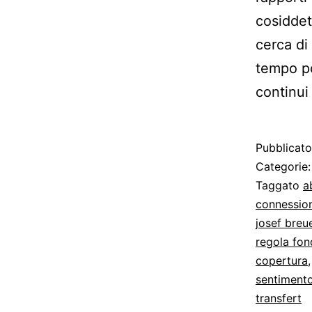
cosiddet
cerca di 
tempo po
continui
Pubblicat
Categorie
Taggato
a
connessio
josef breu
regola fo
copertura
sentimento
transfert