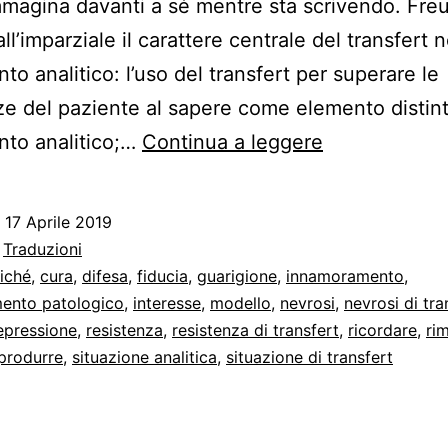
immagina davanti a sé mentre sta scrivendo. Fre
l’imparziale il carattere centrale del transfert n
to analitico: l’uso del transfert per superare le
ze del paziente al sapere come elemento distint
Freud
nto analitico;…
Continua a leggere
parla
del
o
17 Aprile 2019
transfert…
:
Traduzioni
con
liché
,
cura
,
difesa
,
fiducia
,
guarigione
,
innamoramento
,
ento patologico
,
interesse
,
modello
,
nevrosi
,
nevrosi di tra
se
epressione
,
resistenza
,
resistenza di transfert
,
ricordare
,
ri
stesso
iprodurre
,
situazione analitica
,
situazione di transfert