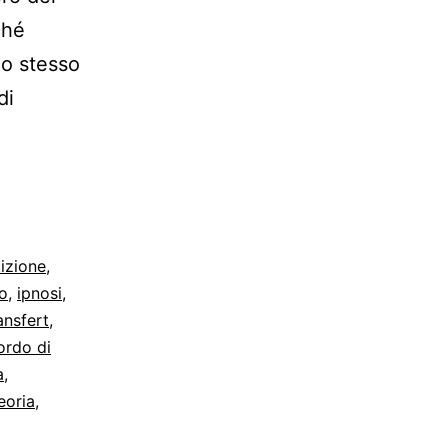
ché
lo stesso
di
tizione
,
o
,
ipnosi
,
ansfert
,
ordo di
a
,
eoria
,