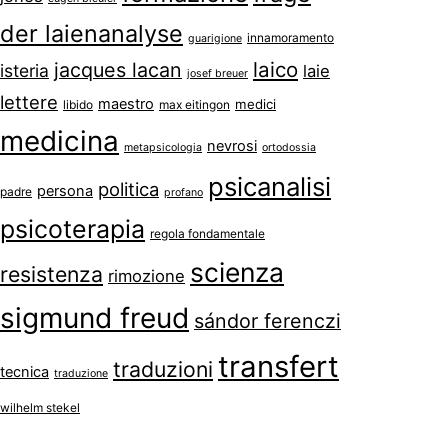
der laienanalyse
innamoramento
guarigione
laico
jacques lacan
isteria
laie
josef breuer
lettere
maestro
medici
libido
max eitingon
medicina
nevrosi
metapsicologia
ortodossia
psicanalisi
politica
persona
padre
profano
psicoterapia
regola fondamentale
scienza
resistenza
rimozione
sigmund freud
sándor ferenczi
transfert
traduzioni
tecnica
traduzione
wilhelm stekel