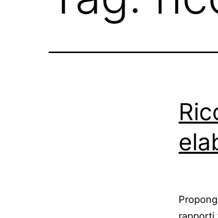
Ric
ela
Propongo
rapporti 