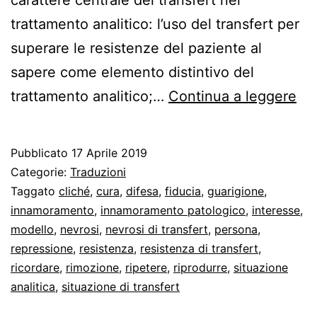
trattamento analitico: l’uso del transfert per
superare le resistenze del paziente al
sapere come elemento distintivo del
Fr
trattamento analitico;…
Continua a leggere
par
del
Pubblicato
17 Aprile 2019
tra
Categorie:
Traduzioni
co
Taggato
cliché
,
cura
,
difesa
,
fiducia
,
guarigione
,
innamoramento
,
innamoramento patologico
,
interesse
,
se
modello
,
nevrosi
,
nevrosi di transfert
,
persona
,
st
repressione
,
resistenza
,
resistenza di transfert
,
ricordare
,
rimozione
,
ripetere
,
riprodurre
,
situazione
analitica
,
situazione di transfert