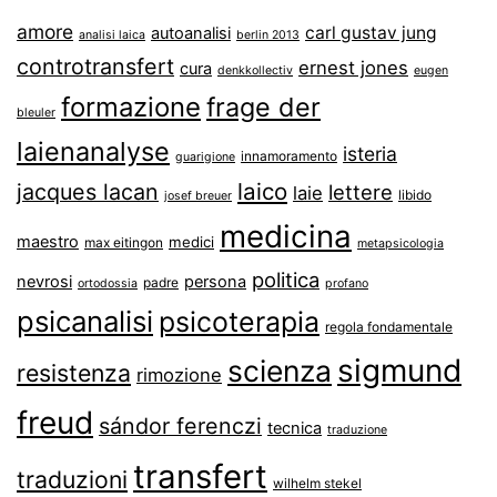
amore
carl gustav jung
autoanalisi
analisi laica
berlin 2013
controtransfert
ernest jones
cura
denkkollectiv
eugen
formazione
frage der
bleuler
laienanalyse
isteria
innamoramento
guarigione
laico
jacques lacan
lettere
laie
libido
josef breuer
medicina
maestro
medici
max eitingon
metapsicologia
politica
nevrosi
persona
padre
ortodossia
profano
psicanalisi
psicoterapia
regola fondamentale
sigmund
scienza
resistenza
rimozione
freud
sándor ferenczi
tecnica
traduzione
transfert
traduzioni
wilhelm stekel