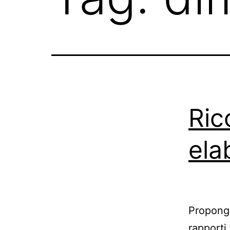
Ric
ela
Propongo
rapporti 