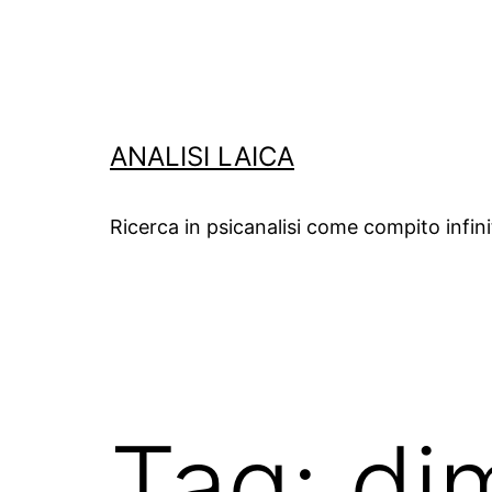
Salta
al
contenuto
ANALISI LAICA
Ricerca in psicanalisi come compito infin
Tag:
di