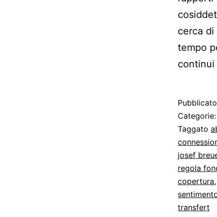
cosiddet
cerca di 
tempo po
continui
Pubblicat
Categorie
Taggato
a
connessio
josef breu
regola fo
copertura
sentimento
transfert