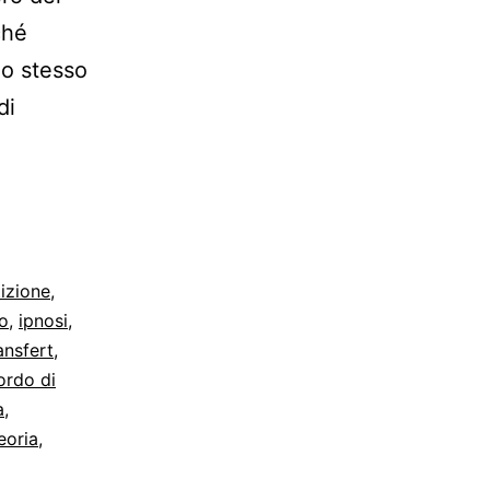
ché
lo stesso
di
tizione
,
o
,
ipnosi
,
ansfert
,
ordo di
a
,
eoria
,