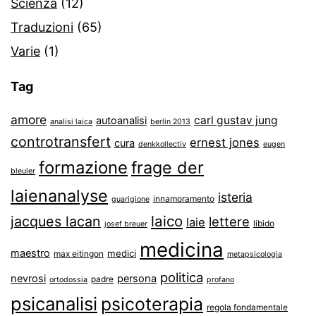
Scienza
(12)
Traduzioni
(65)
Varie
(1)
Tag
amore
carl gustav jung
autoanalisi
analisi laica
berlin 2013
controtransfert
ernest jones
cura
denkkollectiv
eugen
formazione
frage der
bleuler
laienanalyse
isteria
innamoramento
guarigione
laico
jacques lacan
lettere
laie
libido
josef breuer
medicina
maestro
medici
max eitingon
metapsicologia
politica
nevrosi
persona
padre
ortodossia
profano
psicanalisi
psicoterapia
regola fondamentale