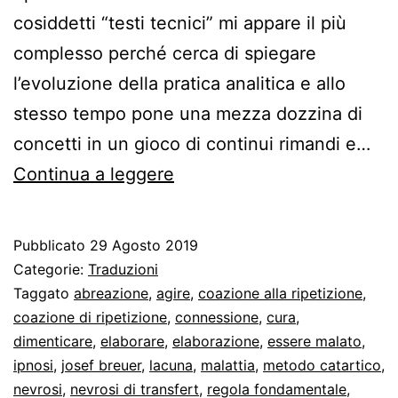
cosiddetti “testi tecnici” mi appare il più
complesso perché cerca di spiegare
l’evoluzione della pratica analitica e allo
stesso tempo pone una mezza dozzina di
concetti in un gioco di continui rimandi e…
Ricordare,
Continua a leggere
ripetere
ed
Pubblicato
29 Agosto 2019
elaborare
Categorie:
Traduzioni
Taggato
abreazione
,
agire
,
coazione alla ripetizione
,
coazione di ripetizione
,
connessione
,
cura
,
dimenticare
,
elaborare
,
elaborazione
,
essere malato
,
ipnosi
,
josef breuer
,
lacuna
,
malattia
,
metodo catartico
,
nevrosi
,
nevrosi di transfert
,
regola fondamentale
,