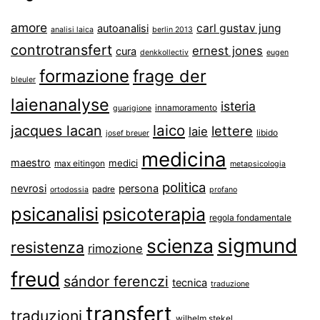
amore
carl gustav jung
autoanalisi
analisi laica
berlin 2013
controtransfert
ernest jones
cura
denkkollectiv
eugen
formazione
frage der
bleuler
laienanalyse
isteria
innamoramento
guarigione
laico
jacques lacan
lettere
laie
libido
josef breuer
medicina
maestro
medici
max eitingon
metapsicologia
politica
nevrosi
persona
padre
ortodossia
profano
psicanalisi
psicoterapia
regola fondamentale
sigmund
scienza
resistenza
rimozione
freud
sándor ferenczi
tecnica
traduzione
transfert
traduzioni
wilhelm stekel