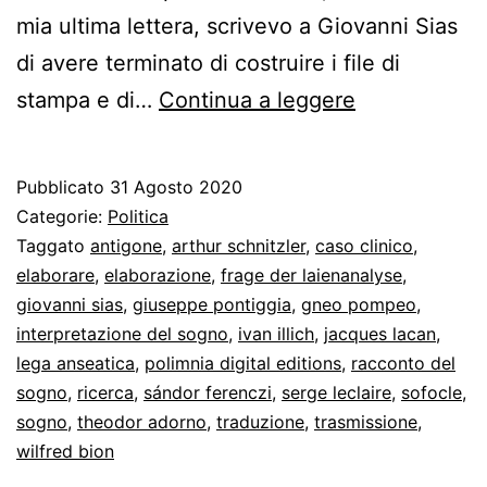
mia ultima lettera, scrivevo a Giovanni Sias
di avere terminato di costruire i file di
La
stampa e di…
Continua a leggere
consegna
di
Pubblicato
31 Agosto 2020
Giovanni
Categorie:
Politica
Sias
Taggato
antigone
,
arthur schnitzler
,
caso clinico
,
elaborare
,
elaborazione
,
frage der laienanalyse
,
giovanni sias
,
giuseppe pontiggia
,
gneo pompeo
,
interpretazione del sogno
,
ivan illich
,
jacques lacan
,
lega anseatica
,
polimnia digital editions
,
racconto del
sogno
,
ricerca
,
sándor ferenczi
,
serge leclaire
,
sofocle
,
sogno
,
theodor adorno
,
traduzione
,
trasmissione
,
wilfred bion