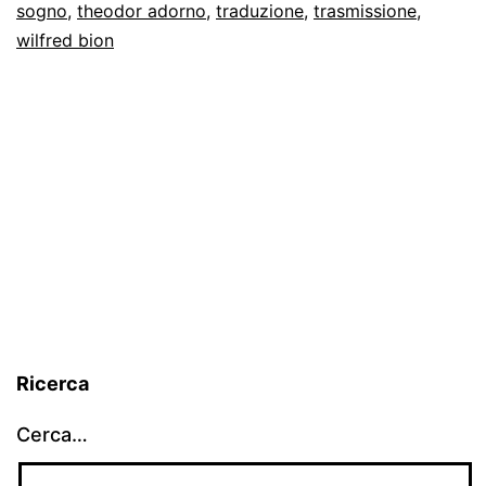
sogno
,
theodor adorno
,
traduzione
,
trasmissione
,
wilfred bion
Ricerca
Cerca…