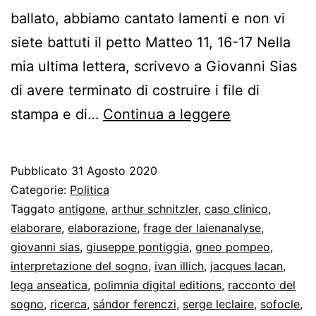
ballato, abbiamo cantato lamenti e non vi
siete battuti il petto Matteo 11, 16-17 Nella
mia ultima lettera, scrivevo a Giovanni Sias
di avere terminato di costruire i file di
La
stampa e di…
Continua a leggere
consegna
di
Pubblicato
31 Agosto 2020
Giovanni
Categorie:
Politica
Sias
Taggato
antigone
,
arthur schnitzler
,
caso clinico
,
elaborare
,
elaborazione
,
frage der laienanalyse
,
giovanni sias
,
giuseppe pontiggia
,
gneo pompeo
,
interpretazione del sogno
,
ivan illich
,
jacques lacan
,
lega anseatica
,
polimnia digital editions
,
racconto del
sogno
,
ricerca
,
sándor ferenczi
,
serge leclaire
,
sofocle
,