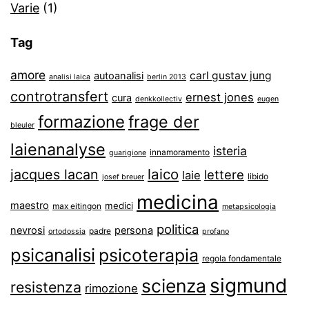
Varie
(1)
Tag
amore
carl gustav jung
autoanalisi
analisi laica
berlin 2013
controtransfert
ernest jones
cura
denkkollectiv
eugen
formazione
frage der
bleuler
laienanalyse
isteria
innamoramento
guarigione
laico
jacques lacan
lettere
laie
libido
josef breuer
medicina
maestro
medici
max eitingon
metapsicologia
politica
nevrosi
persona
padre
ortodossia
profano
psicanalisi
psicoterapia
regola fondamentale
sigmund
scienza
resistenza
rimozione