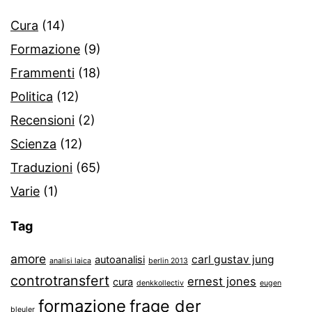
Cura
(14)
Formazione
(9)
Frammenti
(18)
Politica
(12)
Recensioni
(2)
Scienza
(12)
Traduzioni
(65)
Varie
(1)
Tag
amore
carl gustav jung
autoanalisi
analisi laica
berlin 2013
controtransfert
ernest jones
cura
denkkollectiv
eugen
formazione
frage der
bleuler