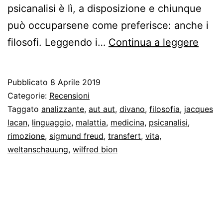
psicanalisi è lì, a disposizione e chiunque
può occuparsene come preferisce: anche i
Rimo
filosofi. Leggendo i…
Continua a leggere
Pubblicato
8 Aprile 2019
Categorie:
Recensioni
Taggato
analizzante
,
aut aut
,
divano
,
filosofia
,
jacques
lacan
,
linguaggio
,
malattia
,
medicina
,
psicanalisi
,
rimozione
,
sigmund freud
,
transfert
,
vita
,
weltanschauung
,
wilfred bion