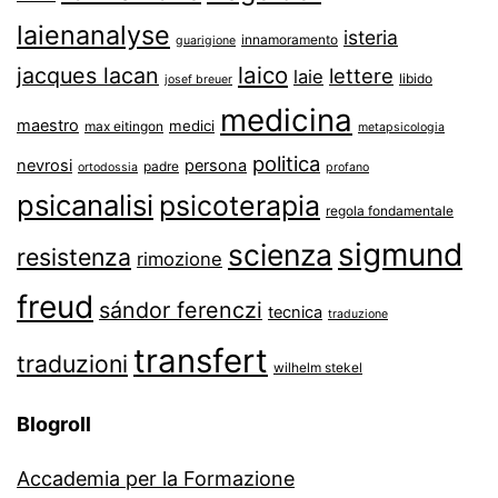
laienanalyse
isteria
innamoramento
guarigione
laico
jacques lacan
lettere
laie
libido
josef breuer
medicina
maestro
medici
max eitingon
metapsicologia
politica
nevrosi
persona
padre
ortodossia
profano
psicanalisi
psicoterapia
regola fondamentale
sigmund
scienza
resistenza
rimozione
freud
sándor ferenczi
tecnica
traduzione
transfert
traduzioni
wilhelm stekel
Blogroll
Accademia per la Formazione