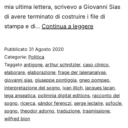
mia ultima lettera, scrivevo a Giovanni Sias
di avere terminato di costruire i file di
La
stampa e di…
Continua a leggere
consegna
di
Pubblicato
31 Agosto 2020
Giovanni
Categorie:
Politica
Sias
Taggato
antigone
,
arthur schnitzler
,
caso clinico
,
elaborare
,
elaborazione
,
frage der laienanalyse
,
giovanni sias
,
giuseppe pontiggia
,
gneo pompeo
,
interpretazione del sogno
,
ivan illich
,
jacques lacan
,
lega anseatica
,
polimnia digital editions
,
racconto del
sogno
,
ricerca
,
sándor ferenczi
,
serge leclaire
,
sofocle
,
sogno
,
theodor adorno
,
traduzione
,
trasmissione
,
wilfred bion