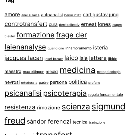
Tag
amore
carl gustav jung
autoanalisi
analisi laica
berlin 2013
controtransfert
ernest jones
cura
denkkollectiv
eugen
formazione
frage der
bleuler
laienanalyse
isteria
innamoramento
guarigione
laico
jacques lacan
lettere
laie
libido
josef breuer
medicina
maestro
medici
max eitingon
metapsicologia
politica
nevrosi
persona
padre
ortodossia
profano
psicanalisi
psicoterapia
regola fondamentale
sigmund
scienza
resistenza
rimozione
freud
sándor ferenczi
tecnica
traduzione