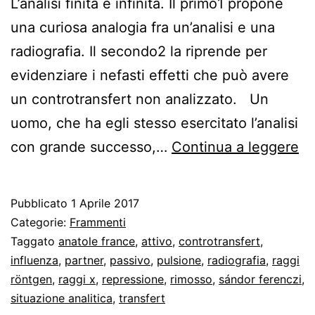
L’analisi finita e infinita. Il primo1 propone
una curiosa analogia fra un’analisi e una
radiografia. Il secondo2 la riprende per
evidenziare i nefasti effetti che può avere
un controtransfert non analizzato. Un
uomo, che ha egli stesso esercitato l’analisi
Co
con grande successo,…
Continua a leggere
e
di
Pubblicato
1 Aprile 2017
me
Categorie:
Frammenti
in
Taggato
anatole france
,
attivo
,
controtransfert
,
influenza
,
partner
,
passivo
,
pulsione
,
radiografia
,
raggi
Fr
röntgen
,
raggi x
,
repressione
,
rimosso
,
sándor ferenczi
,
situazione analitica
,
transfert