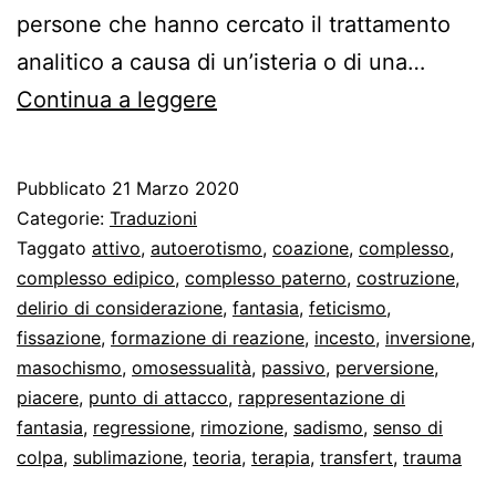
persone che hanno cercato il trattamento
analitico a causa di un’isteria o di una…
Freud
Continua a leggere
sull’origine
delle
Pubblicato
21 Marzo 2020
perversioni
Categorie:
Traduzioni
sessuali
Taggato
attivo
,
autoerotismo
,
coazione
,
complesso
,
complesso edipico
,
complesso paterno
,
costruzione
,
delirio di considerazione
,
fantasia
,
feticismo
,
fissazione
,
formazione di reazione
,
incesto
,
inversione
,
masochismo
,
omosessualità
,
passivo
,
perversione
,
piacere
,
punto di attacco
,
rappresentazione di
fantasia
,
regressione
,
rimozione
,
sadismo
,
senso di
colpa
,
sublimazione
,
teoria
,
terapia
,
transfert
,
trauma