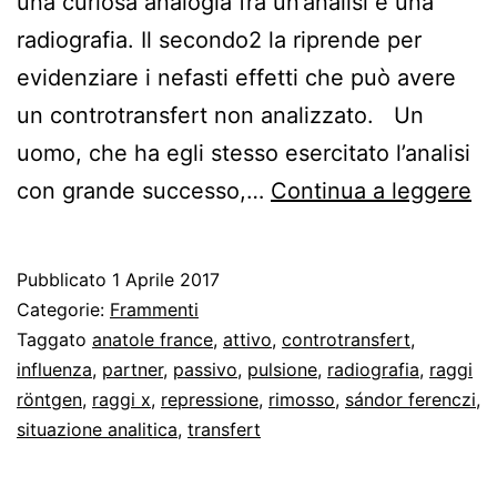
una curiosa analogia fra un’analisi e una
radiografia. Il secondo2 la riprende per
evidenziare i nefasti effetti che può avere
un controtransfert non analizzato. Un
uomo, che ha egli stesso esercitato l’analisi
Co
con grande successo,…
Continua a leggere
e
di
Pubblicato
1 Aprile 2017
me
Categorie:
Frammenti
in
Taggato
anatole france
,
attivo
,
controtransfert
,
influenza
,
partner
,
passivo
,
pulsione
,
radiografia
,
raggi
Fr
röntgen
,
raggi x
,
repressione
,
rimosso
,
sándor ferenczi
,
situazione analitica
,
transfert