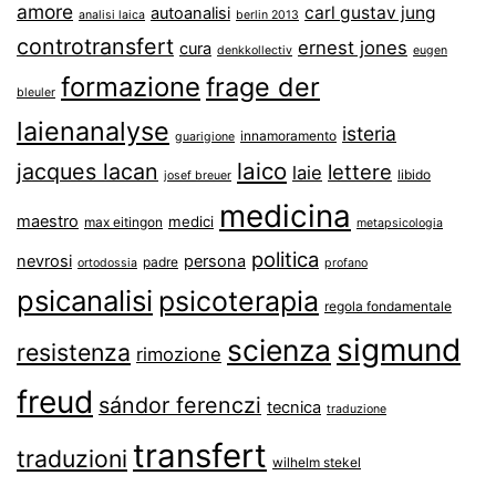
amore
carl gustav jung
autoanalisi
analisi laica
berlin 2013
controtransfert
ernest jones
cura
denkkollectiv
eugen
formazione
frage der
bleuler
laienanalyse
isteria
innamoramento
guarigione
laico
jacques lacan
lettere
laie
libido
josef breuer
medicina
maestro
medici
max eitingon
metapsicologia
politica
nevrosi
persona
padre
ortodossia
profano
psicanalisi
psicoterapia
regola fondamentale
sigmund
scienza
resistenza
rimozione
freud
sándor ferenczi
tecnica
traduzione
transfert
traduzioni
wilhelm stekel