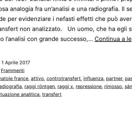
osa analogia fra un’analisi e una radiografia. Il
nde per evidenziare i nefasti effetti che può ave
ansfert non analizzato. Un uomo, che ha egli 
to l’analisi con grande successo,…
Continua a l
o
1 Aprile 2017
:
Frammenti
natole france
,
attivo
,
controtransfert
,
influenza
,
partner
,
pa
adiografia
,
raggi röntgen
,
raggi x
,
repressione
,
rimosso
,
sá
ituazione analitica
,
transfert