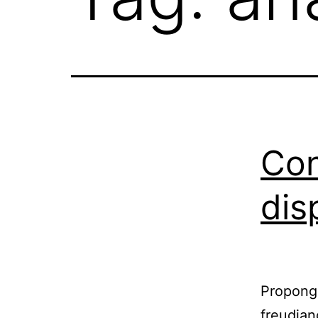
Con
dis
Propongo
freudiano