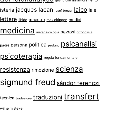
innamoramento
guarigione
laico
jacques lacan
isteria
laie
josef breuer
lettere
maestro
medici
libido
max eitingon
medicina
nevrosi
metapsicologia
ortodossia
psicanalisi
politica
persona
padre
profano
psicoterapia
regola fondamentale
scienza
resistenza
rimozione
sigmund freud
sándor ferenczi
transfert
traduzioni
tecnica
traduzione
wilhelm stekel