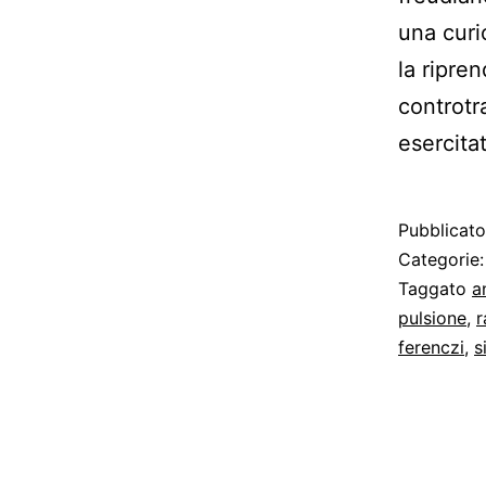
una curi
la ripre
controtr
esercita
Pubblicat
Categorie
Taggato
a
pulsione
,
r
ferenczi
,
s