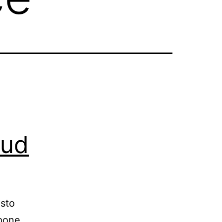
eud
esto
opone