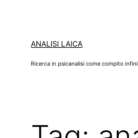
Salta
al
contenuto
ANALISI LAICA
Ricerca in psicanalisi come compito infin
Tag:
an