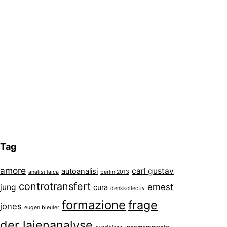
Tag
amore
carl gustav
autoanalisi
analisi laica
berlin 2013
controtransfert
ernest
jung
cura
denkkollectiv
formazione
frage
jones
eugen bleuler
der laienanalyse