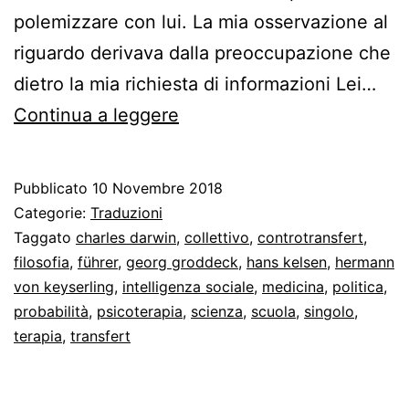
polemizzare con lui. La mia osservazione al
riguardo derivava dalla preoccupazione che
dietro la mia richiesta di informazioni Lei…
Una
Continua a leggere
psicanalisi
squisitamente
Pubblicato
10 Novembre 2018
collettiva
Categorie:
Traduzioni
Taggato
charles darwin
,
collettivo
,
controtransfert
,
filosofia
,
führer
,
georg groddeck
,
hans kelsen
,
hermann
von keyserling
,
intelligenza sociale
,
medicina
,
politica
,
probabilità
,
psicoterapia
,
scienza
,
scuola
,
singolo
,
terapia
,
transfert