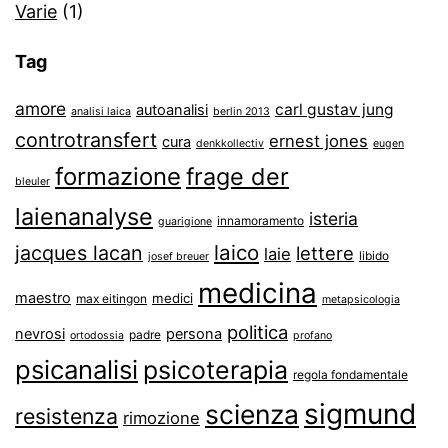
Varie
(1)
Tag
amore
carl gustav jung
autoanalisi
analisi laica
berlin 2013
controtransfert
ernest jones
cura
denkkollectiv
eugen
formazione
frage der
bleuler
laienanalyse
isteria
innamoramento
guarigione
laico
jacques lacan
lettere
laie
libido
josef breuer
medicina
maestro
medici
max eitingon
metapsicologia
politica
nevrosi
persona
padre
ortodossia
profano
psicanalisi
psicoterapia
regola fondamentale
sigmund
scienza
resistenza
rimozione