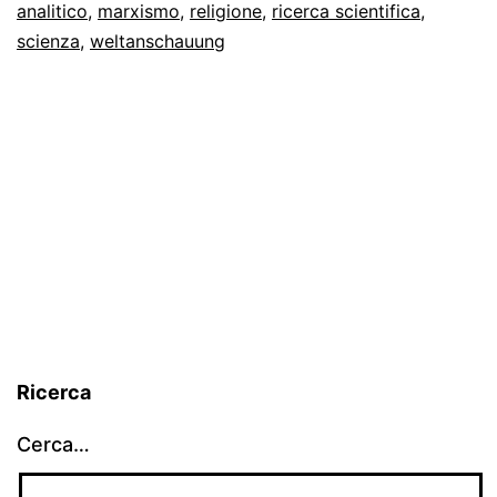
analitico
,
marxismo
,
religione
,
ricerca scientifica
,
scienza
,
weltanschauung
Ricerca
Cerca…