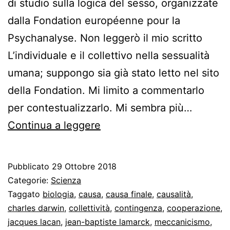
di studio sulla logica del sesso, organizzate
dalla Fondation européenne pour la
Psychanalyse. Non leggerò il mio scritto
L’individuale e il collettivo nella sessualità
umana; suppongo sia già stato letto nel sito
della Fondation. Mi limito a commentarlo
per contestualizzarlo. Mi sembra più…
Commento
Continua a leggere
a
“L’individuale
Pubblicato
29 Ottobre 2018
e
Categorie:
Scienza
il
Taggato
biologia
,
causa
,
causa finale
,
causalità
,
charles darwin
,
collettività
,
contingenza
,
cooperazione
,
collettivo
jacques lacan
,
jean-baptiste lamarck
,
meccanicismo
,
nella