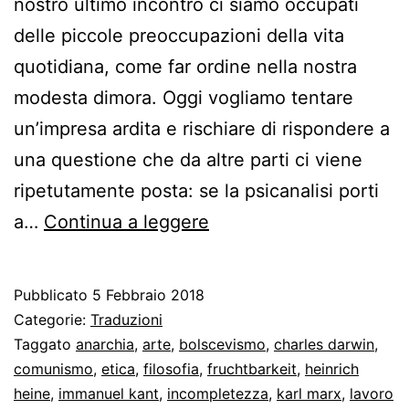
nostro ultimo incontro ci siamo occupati
delle piccole preoccupazioni della vita
quotidiana, come far ordine nella nostra
modesta dimora. Oggi vogliamo tentare
un’impresa ardita e rischiare di rispondere a
una questione che da altre parti ci viene
ripetutamente posta: se la psicanalisi porti
La
a…
Continua a leggere
psicanalisi
e
Pubblicato
5 Febbraio 2018
la
Categorie:
Traduzioni
Weltanschauung
Taggato
anarchia
,
arte
,
bolscevismo
,
charles darwin
,
comunismo
,
etica
,
filosofia
,
fruchtbarkeit
,
heinrich
heine
,
immanuel kant
,
incompletezza
,
karl marx
,
lavoro