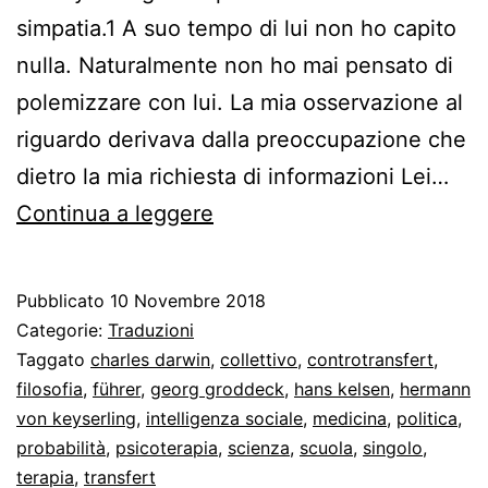
simpatia.1 A suo tempo di lui non ho capito
nulla. Naturalmente non ho mai pensato di
polemizzare con lui. La mia osservazione al
riguardo derivava dalla preoccupazione che
dietro la mia richiesta di informazioni Lei…
Una
Continua a leggere
psicanalisi
squisitamente
Pubblicato
10 Novembre 2018
collettiva
Categorie:
Traduzioni
Taggato
charles darwin
,
collettivo
,
controtransfert
,
filosofia
,
führer
,
georg groddeck
,
hans kelsen
,
hermann
von keyserling
,
intelligenza sociale
,
medicina
,
politica
,
probabilità
,
psicoterapia
,
scienza
,
scuola
,
singolo
,
terapia
,
transfert