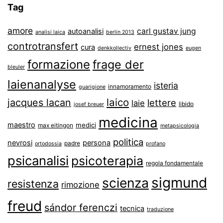
Tag
amore
carl gustav jung
autoanalisi
analisi laica
berlin 2013
controtransfert
ernest jones
cura
denkkollectiv
eugen
formazione
frage der
bleuler
laienanalyse
isteria
innamoramento
guarigione
laico
jacques lacan
lettere
laie
libido
josef breuer
medicina
maestro
medici
max eitingon
metapsicologia
politica
nevrosi
persona
padre
ortodossia
profano
psicanalisi
psicoterapia
regola fondamentale
sigmund
scienza
resistenza
rimozione
freud
sándor ferenczi
tecnica
traduzione