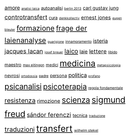
amore
carl gustav jung
autoanalisi
analisi laica
berlin 2013
controtransfert
ernest jones
cura
denkkollectiv
eugen
formazione
frage der
bleuler
laienanalyse
isteria
innamoramento
guarigione
laico
jacques lacan
lettere
laie
libido
josef breuer
medicina
maestro
medici
max eitingon
metapsicologia
politica
nevrosi
persona
padre
ortodossia
profano
psicanalisi
psicoterapia
regola fondamentale
sigmund
scienza
resistenza
rimozione
freud
sándor ferenczi
tecnica
traduzione
transfert
traduzioni
wilhelm stekel