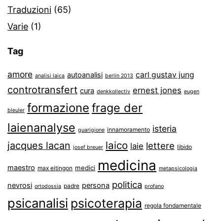
Traduzioni
(65)
Varie
(1)
Tag
amore
carl gustav jung
autoanalisi
analisi laica
berlin 2013
controtransfert
ernest jones
cura
denkkollectiv
eugen
formazione
frage der
bleuler
laienanalyse
isteria
innamoramento
guarigione
laico
jacques lacan
lettere
laie
libido
josef breuer
medicina
maestro
medici
max eitingon
metapsicologia
politica
nevrosi
persona
padre
ortodossia
profano
psicanalisi
psicoterapia
regola fondamentale