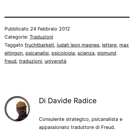
Pubblicato
24 Febbraio 2012
Categorie:
Traduzioni
Taggato
fruchtbarkeit
,
judah leon magnes
,
lettere
,
max
eitingon
,
psicanalisi
,
psicologia
,
scienza
,
sigmund
freud
,
traduzioni
,
università
Di Davide Radice
Consulente strategico, psicanalista e
appassionato traduttore di Freud.