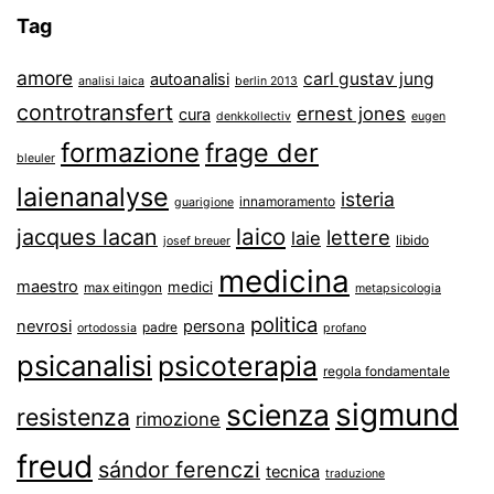
Tag
amore
carl gustav jung
autoanalisi
analisi laica
berlin 2013
controtransfert
ernest jones
cura
denkkollectiv
eugen
formazione
frage der
bleuler
laienanalyse
isteria
innamoramento
guarigione
laico
jacques lacan
lettere
laie
libido
josef breuer
medicina
maestro
medici
max eitingon
metapsicologia
politica
nevrosi
persona
padre
ortodossia
profano
psicanalisi
psicoterapia
regola fondamentale
sigmund
scienza
resistenza
rimozione
freud
sándor ferenczi
tecnica
traduzione