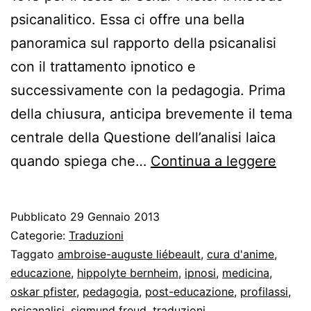
psicanalitico. Essa ci offre una bella
panoramica sul rapporto della psicanalisi
con il trattamento ipnotico e
successivamente con la pedagogia. Prima
della chiusura, anticipa brevemente il tema
centrale della Questione dell’analisi laica
Freu
quando spiega che…
Continua a leggere
e
lo
Pubblicato
29 Gennaio 2013
sgua
Categorie:
Traduzioni
uma
Taggato
ambroise-auguste liébeault
,
cura d'anime
,
educazione
,
hippolyte bernheim
,
ipnosi
,
medicina
,
liber
oskar pfister
,
pedagogia
,
post-educazione
,
profilassi
,
psicanalisi
,
sigmund freud
,
traduzioni