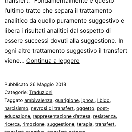
transfert. “Fondamentalmente è questo
l’ultimo tratto che separa il trattamento
analitico da quello puramente suggestivo e
libera i risultati analitici dal sospetto di
essere successi dovuti alla suggestione. In
ogni altro trattamento suggestivo il transfert
Freud
viene…
Continua a leggere
e
la
Pubblicato
26 Maggio 2018
terapia
Categorie:
Traduzioni
analitica
Taggato
ambivalenza
,
guarigione
,
ipnosi
,
libido
,
narcisismo
,
nevrosi di transfert
,
oggetto
,
post-
fra
educazione
,
rappresentazione d’attesa
,
resistenza
,
suggestione
ricerca
,
rimozione
,
suggestione
,
terapia
,
transfert
,
e
transfert negativo
,
transfert paterno