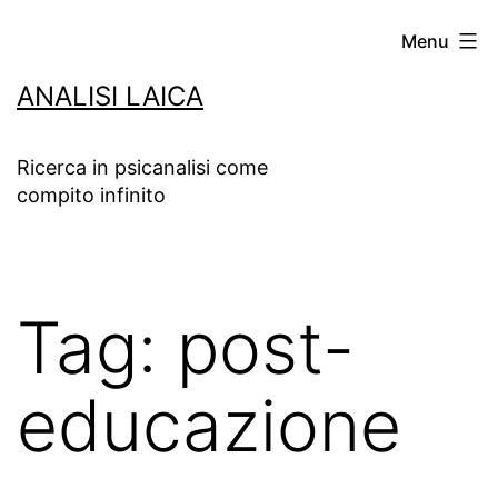
Salta
Menu
al
ANALISI LAICA
contenuto
Ricerca in psicanalisi come
compito infinito
Tag:
post-
educazione