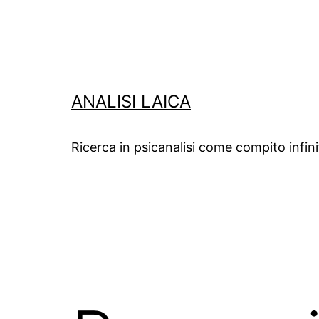
Salta
al
contenuto
ANALISI LAICA
Ricerca in psicanalisi come compito infin