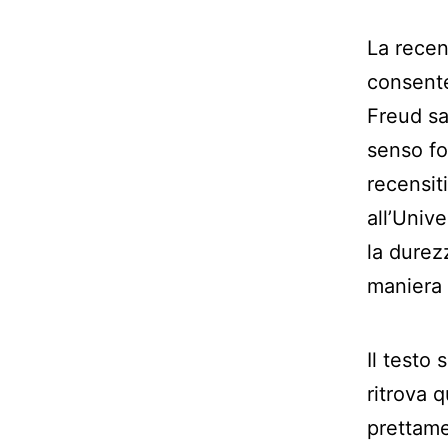
La rece
consente
Freud sa
senso fo
recensit
all’Univ
la durezz
maniera 
Il testo 
ritrova 
prettame