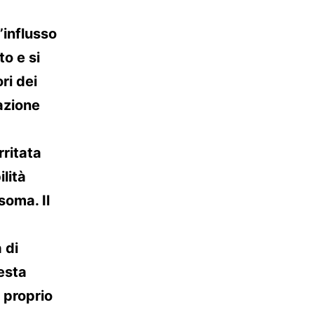
l’influsso
to e si
ri dei
tazione
rritata
lità
soma. Il
 di
uesta
 proprio