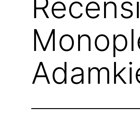
Recensi
Monople
Adamki