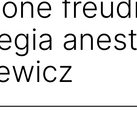
one freud
gia anest
ewicz