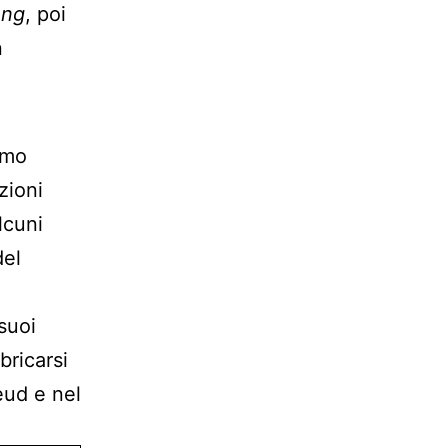
ung
, poi
n
imo
zioni
lcuni
del
suoi
ricarsi
eud e nel