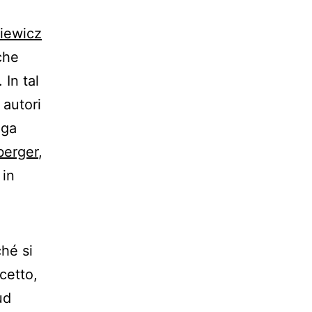
iewicz
che
In tal
 autori
nga
berger
,
 in
ché si
cetto,
ud