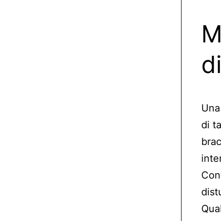
M
d
Una 
di t
brac
inte
Con
dist
Qual