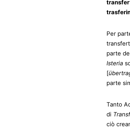
transfert
trasferi
Per part
transfert
parte de
Isteria
sc
[
übertra
parte sim
Tanto Ad
di
Transf
ciò crea