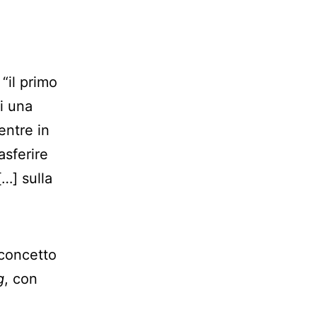
“il primo
di una
ntre in
asferire
[…] sulla
 concetto
g
, con