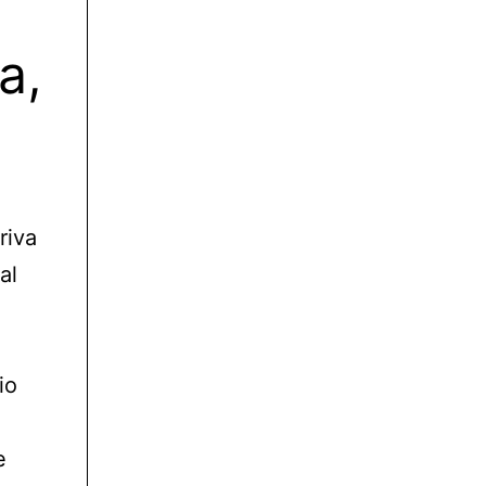
a,
riva
al
io
e