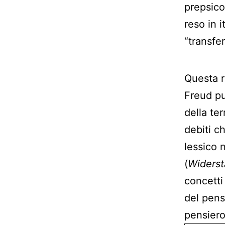
prepsico
reso in 
“transfer
Questa r
Freud pu
della te
debiti c
lessico 
(
Widers
concetti
del pens
pensiero