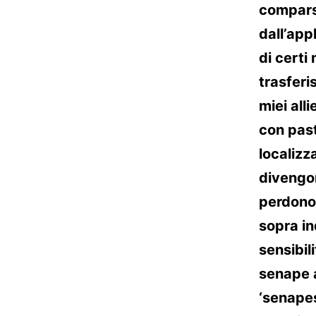
comparsa
dall’appl
di certi 
trasferi
miei all
con past
localizz
divengon
perdono 
sopra ind
sensibili
senape a
‘senapes