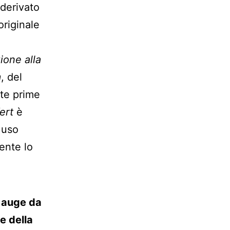
 derivato
originale
ione alla
m
, del
ste prime
ert
è
 uso
ente lo
n auge da
 e della