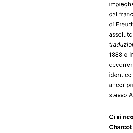
impieghe
dal fran
di Freud
assoluto
traduzio
1888 e i
occorren
identico
ancor pr
stesso A
Ci si ri
Charcot 