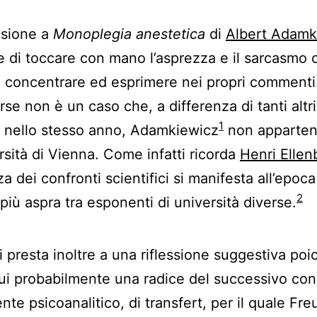
nsione a
Monoplegia anestetica
di
Albert Adamk
 di toccare con mano l’asprezza e il sarcasmo 
 concentrare ed esprimere nei propri commenti. 
rse non è un caso che, a differenza di tanti altri
1
i nello stesso anno, Adamkiewicz
non apparte
ersità di Vienna. Come infatti ricorda
Henri Ellen
a dei confronti scientifici si manifesta all’epoca
2
più aspra tra esponenti di università diverse.
si presta inoltre a una riflessione suggestiva poi
qui probabilmente una radice del successivo con
nte psicoanalitico, di transfert, per il quale Fre