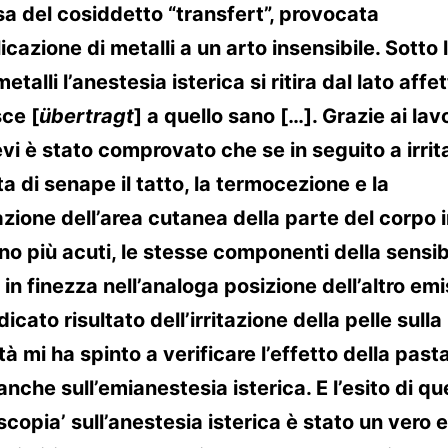
 del cosiddetto “transfert”, provocata
icazione di metalli a un arto insensibile. Sotto 
metalli l’anestesia isterica si ritira dal lato affet
sce [
übertragt
] a quello sano […]. Grazie ai lavo
ievi è stato comprovato che se in seguito a irri
a di senape il tatto, la termocezione e la
azione dell’area cutanea della parte del corpo i
o più acuti, le stesse componenti della sensibi
in finezza nell’analoga posizione dell’altro emi
icato risultato dell’irritazione della pelle sulla
tà mi ha spinto a verificare l’effetto della pasta
nche sull’emianestesia isterica. E l’esito di q
copia’ sull’anestesia isterica è stato un vero e