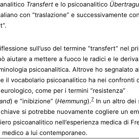
analitico
Transfert
e lo psicoanalitico
Übertrag
italiano con “traslazione” e successivamente co
t”.
iflessione sull’uso del termine “transfert” nel pr
ò aiutare a mettere a fuoco le radici e le deriva
rminologia psicoanalitica. Altrove ho segnalato a
he il vocabolario psicoanalitico ha nei confronti 
neurologico, come per i termini “resistenza”
7
tand
) e “inibizione” (
Hemmung
).
In un altro dei 
 chiave si potrebbe nuovamente cogliere un emb
iero psicoanalitico nell’esperienza medica di Fr
 medico a lui contemporaneo.