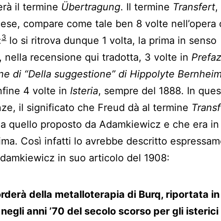
rà il termine
Übertragung
. Il termine
Transfert
,
cese, compare come tale ben 8 volte nell’opera 
3
:
lo si ritrova dunque 1 volta, la prima in senso
, nella recensione qui tradotta, 3 volte in
Prefaz
ne di “Della suggestione” di Hippolyte Bernhei
nfine 4 volte in
Isteria
, sempre del 1888. In que
ze, il significato che Freud dà al termine
Transf
 a quello proposto da Adamkiewicz
e che era in
ima. Così infatti lo avrebbe descritto espressam
damkiewicz in suo articolo del 1908:
corderà della metalloterapia di Burq, riportata i
negli anni ’70 del secolo scorso per gli isterici