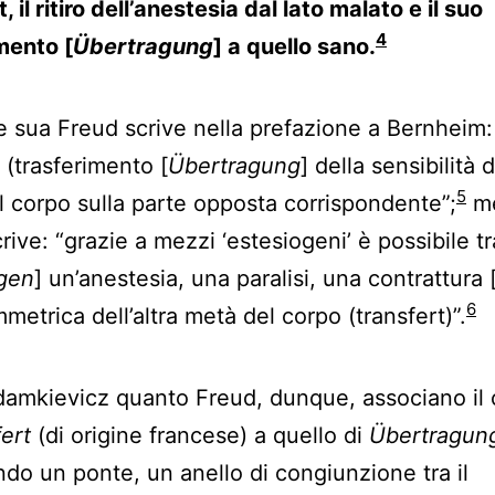
, il ritiro dell’anestesia dal lato malato e il suo
4
mento [
Übertragung
] a quello sano.
e sua Freud scrive nella prefazione a Bernheim: 
 (trasferimento [
Übertragung
] della sensibilità 
5
l corpo sulla parte opposta corrispondente”;
me
rive: “grazie a mezzi ‘estesiogeni’ è possibile tr
gen
] un’anestesia, una paralisi, una contrattura 
6
metrica dell’altra metà del corpo (transfert)”.
amkievicz quanto Freud, dunque, associano il
ert
(di origine francese) a quello di
Übertragun
ndo un ponte, un anello di congiunzione tra il