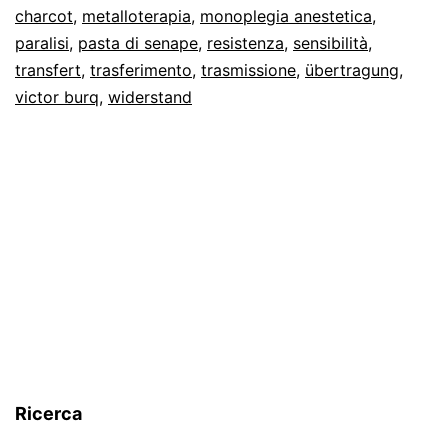
charcot
,
metalloterapia
,
monoplegia anestetica
,
Adamkiewicz
paralisi
,
pasta di senape
,
resistenza
,
sensibilità
,
transfert
,
trasferimento
,
trasmissione
,
übertragung
,
victor burq
,
widerstand
Ricerca