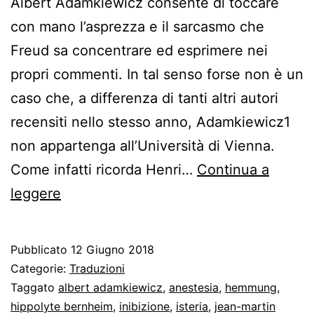
Albert Adamkiewicz consente di toccare
con mano l’asprezza e il sarcasmo che
Freud sa concentrare ed esprimere nei
propri commenti. In tal senso forse non è un
caso che, a differenza di tanti altri autori
recensiti nello stesso anno, Adamkiewicz1
non appartenga all’Università di Vienna.
Come infatti ricorda Henri…
Continua a
Recensione
leggere
freudiana
a
Pubblicato
12 Giugno 2018
Monoplegia
Categorie:
Traduzioni
anestetica
Taggato
albert adamkiewicz
,
anestesia
,
hemmung
,
hippolyte bernheim
,
inibizione
,
isteria
,
jean-martin
di