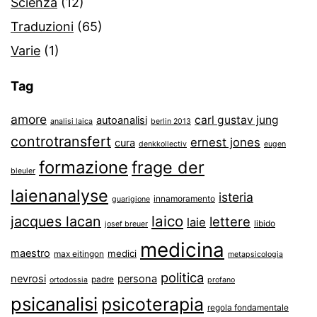
Scienza
(12)
Traduzioni
(65)
Varie
(1)
Tag
amore
carl gustav jung
autoanalisi
analisi laica
berlin 2013
controtransfert
ernest jones
cura
denkkollectiv
eugen
formazione
frage der
bleuler
laienanalyse
isteria
innamoramento
guarigione
laico
jacques lacan
lettere
laie
libido
josef breuer
medicina
maestro
medici
max eitingon
metapsicologia
politica
nevrosi
persona
padre
ortodossia
profano
psicanalisi
psicoterapia
regola fondamentale