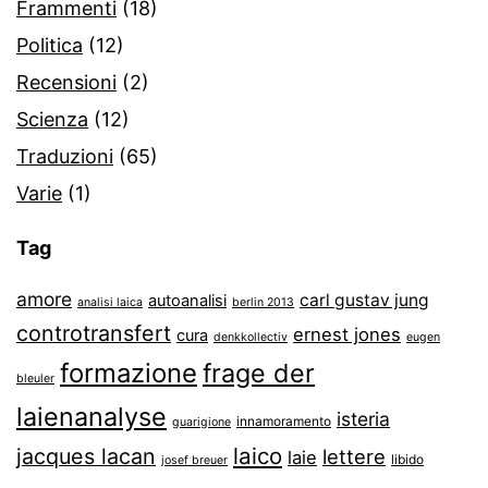
Frammenti
(18)
Politica
(12)
Recensioni
(2)
Scienza
(12)
Traduzioni
(65)
Varie
(1)
Tag
amore
carl gustav jung
autoanalisi
analisi laica
berlin 2013
controtransfert
ernest jones
cura
denkkollectiv
eugen
formazione
frage der
bleuler
laienanalyse
isteria
innamoramento
guarigione
laico
jacques lacan
lettere
laie
libido
josef breuer