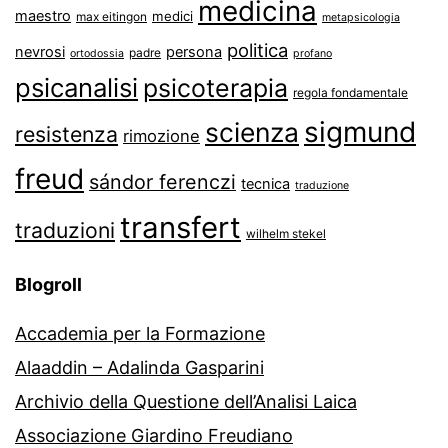
medicina
maestro
medici
max eitingon
metapsicologia
politica
nevrosi
persona
padre
ortodossia
profano
psicanalisi
psicoterapia
regola fondamentale
sigmund
scienza
resistenza
rimozione
freud
sándor ferenczi
tecnica
traduzione
transfert
traduzioni
wilhelm stekel
Blogroll
Accademia per la Formazione
Alaaddin – Adalinda Gasparini
Archivio della Questione dell’Analisi Laica
Associazione Giardino Freudiano