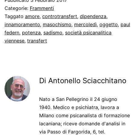
Pubblicato
3 Febbraio 2017
Categorie:
Frammenti
Taggato
amore
,
controtransfert
,
dipendenza
,
innamoramento
,
masochismo
,
mercoledì
,
oggetto
,
paul
federn
,
potenza
,
sadismo
,
società psicanalitica
viennese
,
transfert
Di Antonello Sciacchitano
Nato a San Pellegrino il 24 giugno
1940. Medico e psichiatra, lavora a
Milano come psicanalista di formazione
lacaniana; riceve domande d'analisi in
via Passo di Fargorida, 6, tel.